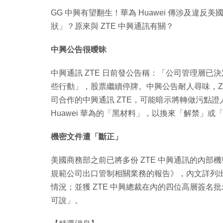
GG 中興有望翻生！華為 Huawei 傳涉及違反美
狀」？原來與 ZTE 中興通訊有關？
中興公告很曖昧
中興通訊 ZTE 日前發公告稱：「公司管理層
些行動」，股票繼續停牌。中興公告耐人尋味，Z
司合作的中興通訊 ZTE，可能暗示將轉做污點證人
Huawei 華為的「黑材料」，以換來「解禁」或
機密文件遭「斷正」
美國商務部之前已將多份 ZTE 中興通訊的內
規範公司出口管制相關業務的報告》，內文詳列
情況；並獲 ZTE 中興總裁在內的四位高層簽名批
可說」。