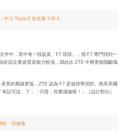
Triple E 收生要 3 科 A
的機密文件中，其中有一段提及「F7 現狀」，指 F7 專門找到一
由於該企業資質及能力較強，因此比 ZTE 中興更能隔斷風
 承受的風險更低，ZTE 認為 F7 是值得學習的。然而美國
ZTE「有話可說」了：「川普，你要識做呢！」（設計對白）
 網民：唔健康