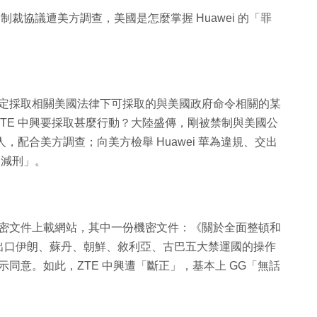
國制裁協議遭美方調查，美國是怎麼掌握 Huawei 的「罪
已決定採取相關美國法律下可採取的與美國政府命令相關的某
TE 中興要採取甚麼行動？大陸盛傳，剛被禁制與美國公
，配合美方調查；向美方檢舉 Huawei 華為違規、交出
「減刑」。
部機密文件上載網站，其中一份機密文件：《關於全面整頓和
出口伊朗、蘇丹、朝鮮、敘利亞、古巴五大禁運國的操作
示同意。如此，ZTE 中興遭「斷正」，基本上 GG「無話