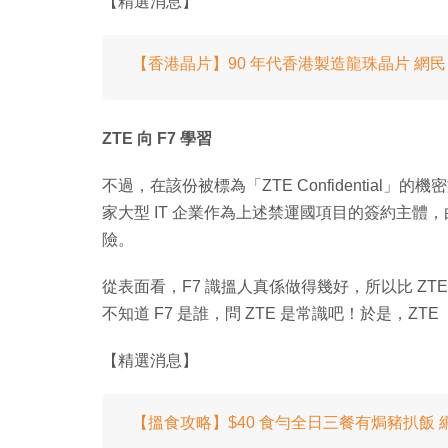
【精選消息】
【香港晶片】90 年代香港製造龍珠晶片 網民：中大 
ZTE 向 F7 學習
不過，在該份被標為「ZTE Confidential」
家大型 IT 企業作為上述禁運國項目的簽約主體，
險。
從表面看，F7 識搵人真係做得幾好，所以比 ZTE
不知道 F7 是誰，問 ZTE 是常識吧！於是，
【精選消息】
【搵食攻略】$40 食勻全日三餐有焗豬扒飯