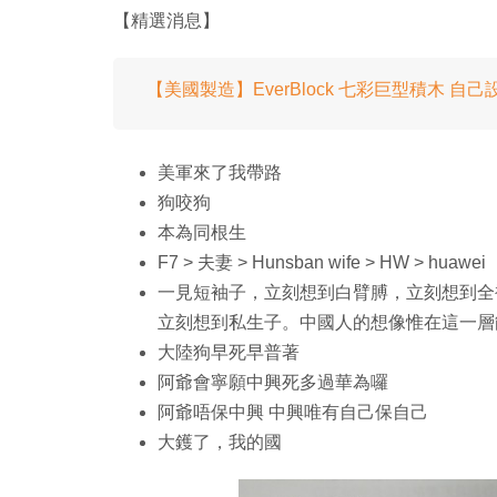
【精選消息】
【美國製造】EverBlock 七彩巨型積木 自
美軍來了我帶路
狗咬狗
本為同根生
F7 > 夫妻 > Hunsban wife > HW > huawei
一見短袖子，立刻想到白臂膊，立刻想到全
立刻想到私生子。中國人的想像惟在這一層
大陸狗早死早普著
阿爺會寧願中興死多過華為囉
阿爺唔保中興 中興唯有自己保自己
大鑊了，我的國