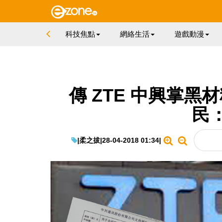
科技焦點
網絡生活
遊戲動漫
傳 ZTE 中興掌黑材
民
|
柔之拔
|
28-04-2018 01:34
|