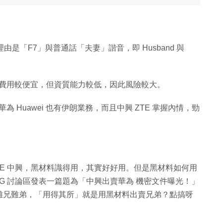
理由是「F7」與普通話「夫妻」諧音，即 Husband 與
企業費用較便宜，但資質能力較低，因此風險較大。
為 Huawei 也有伊朗業務，而且中興 ZTE 掌握內情，勁
ZTE 中興，黑材料識得用，其實好好用。但是黑材料如何用
KG 討論區發表一篇題為「中興出賣華為 機密文件曝光！」
難兄難弟，「用得其所」就是用黑材料出賣兄弟？點搞呀