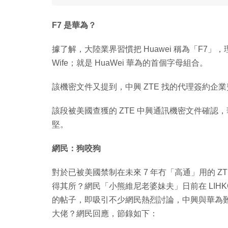
F7 是華為？
據了解，大陸業界習慣把 Huawei 稱為「F7」，
Wife；就是 HuaWei 華為的首個字母組合。
該機密文件又提到，中興 ZTE 找的代理簽約
該段被美國查獲的 ZTE 中興通訊機密文件確認，華
堅。
網民：狗咬狗
對於已被美國禁制在未來 7 年冇「高通」用的 
得其所？網民「小熊維尼老婆妹夫」日前在 LIH
的帖子，即吸引不少網民熱烈討論，中興與華為
大佬？網民回應，節錄如下：