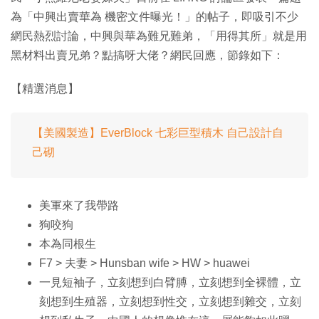
為「中興出賣華為 機密文件曝光！」的帖子，即吸引不少
網民熱烈討論，中興與華為難兄難弟，「用得其所」就是用
黑材料出賣兄弟？點搞呀大佬？網民回應，節錄如下：
【精選消息】
【美國製造】EverBlock 七彩巨型積木 自己設計自
己砌
美軍來了我帶路
狗咬狗
本為同根生
F7 > 夫妻 > Hunsban wife > HW > huawei
一見短袖子，立刻想到白臂膊，立刻想到全裸體，立
刻想到生殖器，立刻想到性交，立刻想到雜交，立刻