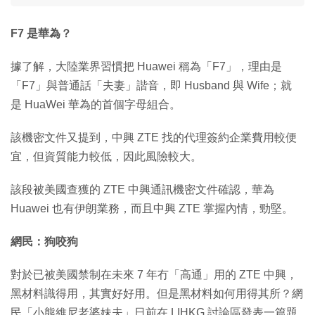
F7 是華為？
據了解，大陸業界習慣把 Huawei 稱為「F7」，理由是
「F7」與普通話「夫妻」諧音，即 Husband 與 Wife；就
是 HuaWei 華為的首個字母組合。
該機密文件又提到，中興 ZTE 找的代理簽約企業費用較便
宜，但資質能力較低，因此風險較大。
該段被美國查獲的 ZTE 中興通訊機密文件確認，華為
Huawei 也有伊朗業務，而且中興 ZTE 掌握內情，勁堅。
網民：狗咬狗
對於已被美國禁制在未來 7 年冇「高通」用的 ZTE 中興，
黑材料識得用，其實好好用。但是黑材料如何用得其所？網
民「小熊維尼老婆妹夫」日前在 LIHKG 討論區發表一篇題