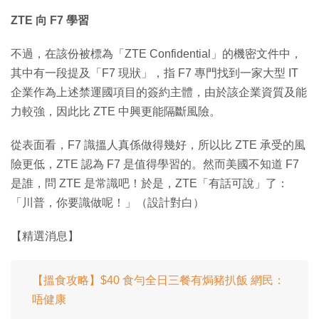
ZTE 向 F7 學習
不過，在該份被標為「ZTE Confidential」的機密文件中，
其中有一段提及「F7 現狀」，指 F7 專門找到一家大型 IT
企業作為上述禁運國項目的簽約主體，由於該企業資質及能
力較強，因此比 ZTE 中興更能隔斷風險。
從表面看，F7 識搵人真係做得幾好，所以比 ZTE 承受的風
險更低，ZTE 認為 F7 是值得學習的。然而美國不知道 F7
是誰，問 ZTE 是常識吧！於是，ZTE「有話可說」了：
「川普，你要識做呢！」（設計對白）
【精選消息】
【搵食攻略】$40 食勻全日三餐有焗豬扒飯 網民：
唔健康