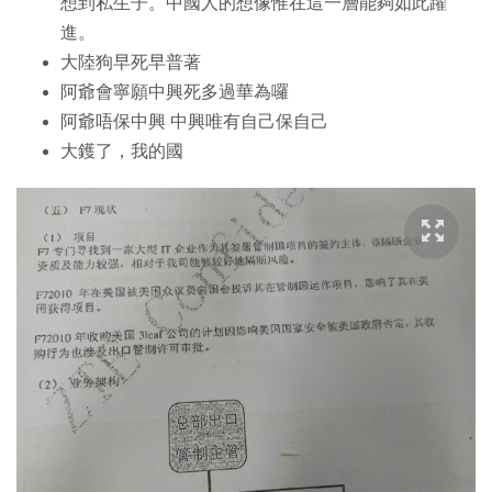
想到私生子。中國人的想像惟在這一層能夠如此躍
進。
大陸狗早死早普著
阿爺會寧願中興死多過華為囉
阿爺唔保中興 中興唯有自己保自己
大鑊了，我的國