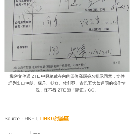
機密文件獲 ZTE 中興總裁在內的四位高層簽名批示同意：文件
詳列出口伊朗、蘇丹、朝鮮、敘利亞、古巴五大禁運國的操作情
況，怪不得 ZTE 遭「斷正」GG。
Source：HKET,
LIHKG討論區