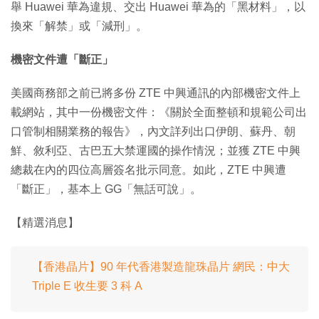
舉 Huawei 華為違規、交出 Huawei 華為的「黑材料」，以
換來「解禁」或「減刑」。
機密文件遭「斷正」
美國商務部之前已將多份 ZTE 中興通訊的內部機密文件上
載網站，其中一份機密文件：《關於全面整頓和規範公司出
口管制相關業務的報告》，內文詳列出口伊朗、蘇丹、朝
鮮、敘利亞、古巴五大禁運國的操作情況；並獲 ZTE 中興
總裁在內的四位高層簽名批示同意。如此，ZTE 中興遭
「斷正」，基本上 GG「無話可說」。
【精選消息】
【香港晶片】90 年代香港製造龍珠晶片 網民：中大
Triple E 收生要 3 科 A