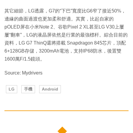
其它細節，LG透露，G7的“下巴”寬度比G6窄了接近50%，
邊緣的曲面過渡也更加柔和舒適。其實，比起自家的
pOLED屏在小米Note 2、谷歌Pixel 2 XL甚至LG V30上屢
屢“翻車”，LG的液晶屏依然是行業的最強標杆。綜合目前的
資料，LG G7 ThinQ還將搭載 Snapdragon 845芯片，頂配
6+128GB存儲，3200mAh電池，支持IP68防水，後置雙
1600萬F/1.5鏡頭。
Source: Mydrivers
LG
手機
Android