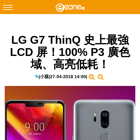
搜尋
LG G7 ThinQ 史上最強
Facebook
Instagram
LCD 屏！100% P3 廣色
科技焦點
域、高亮低耗！
網絡生活
遊戲動漫
|
小葵
|
27-04-2018 14:00
|
教學評測
EduTech
IT Times
生成式AI與雲端應用
Enterprise Digital Transformation