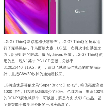
特集
LG G7 ThinQ 新旗艦機快將發布，LG G7 ThinQ 的屏幕進
行了完整揭秘，作為面板大廠，LG 這一次再次使出洪荒之
力，討好用戶的眼球。據 Mydrivers 報道，LG G7 ThinQ 使
用的是一塊6.1英寸IPS LCD面板，分辨率
3120x1440（19.5：9），造型也就是我們熟悉的前劉海設
計，且把G6/V30砍掉的通知燈找回。
LG將這塊屏幕稱之為“Super Bright Display”，峰值亮度高達
1000尼特，且功耗比G6減少了30%。色域方面，覆蓋100%
的DCI-P3廣色域標準，可以說，將是有史以來LG出品、甚
至是智能手機圈最舒服的一塊液晶屏了。