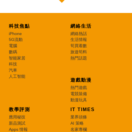
科技焦點
網絡生活
iPhone
網絡熱話
5G流動
生活情報
電腦
筍買着數
數碼
旅遊筍料
智能家居
熱門話題
科技
汽車
人工智能
遊戲動漫
熱門遊戲
電競裝備
動漫玩具
教學評測
IT TIMES
應用秘技
業界頭條
新品測試
AI 策略
Apps 情報
名家專欄