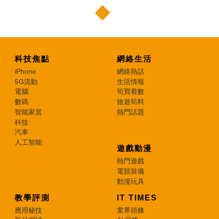
科技焦點
網絡生活
iPhone
網絡熱話
5G流動
生活情報
電腦
筍買着數
數碼
旅遊筍料
智能家居
熱門話題
科技
汽車
人工智能
遊戲動漫
熱門遊戲
電競裝備
動漫玩具
教學評測
IT TIMES
應用秘技
業界頭條