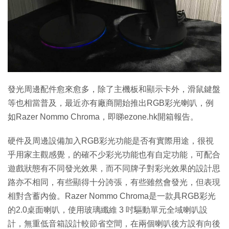
特集
發光周邊配件愈來愈多，除了主機板和顯示卡外，滑鼠鍵盤
等也相當普及，最近亦有廠商開始推出RGB彩光喇叭，例
如Razer Nommo Chroma，即睇ezone.hk開箱報告。
硬件及周邊設備加入RGB彩光功能是否有實際用途，很視
乎用家主觀感覺，的確不少彩光功能也有自定功能，可配合
遊戲狀態有不同發光效果，而不同牌子對彩光效果的設計思
路亦不相同，有些顯得十分誇張，有些雖然會發光，但表現
相對含蓄內儉。Razer Nommo Chroma是一款具RGB彩光
的2.0桌面喇叭，使用玻璃纖維 3 吋驅動單元全域喇叭設
計，無重低音箱設計較節省空間，在兩個喇叭後方設有向後