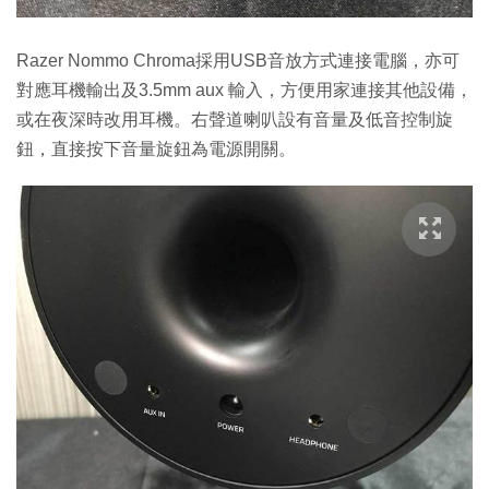
Razer Nommo Chroma採用USB音放方式連接電腦，亦可
對應耳機輸出及3.5mm aux 輸入，方便用家連接其他設備，
或在夜深時改用耳機。右聲道喇叭設有音量及低音控制旋
鈕，直接按下音量旋鈕為電源開關。