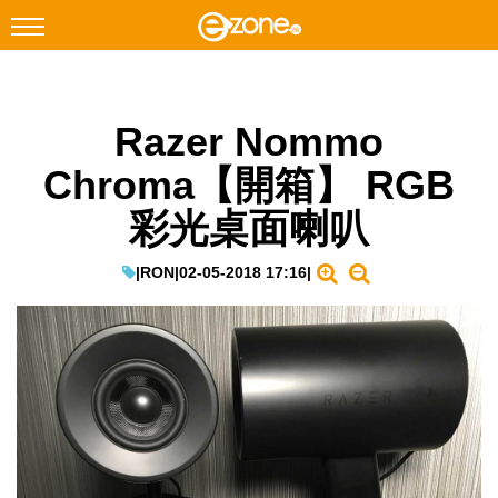
搜尋
Razer Nommo
Facebook
Instagram
Chroma【開箱】 RGB
科技焦點
彩光桌面喇叭
網絡生活
遊戲動漫
|
RON
|
02-05-2018 17:16
|
教學評測
EduTech
IT Times
生成式AI與雲端應用
Enterprise Digital Transformation