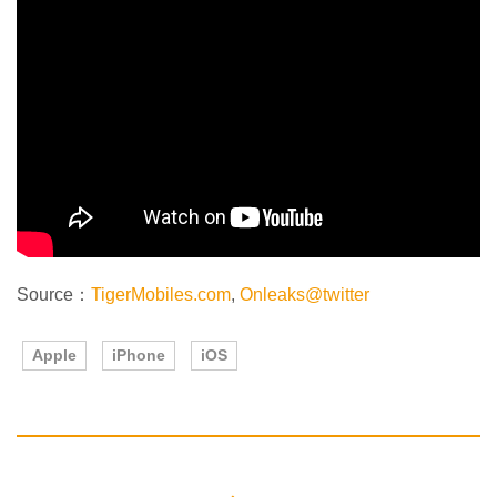
Source：
TigerMobiles.com
,
Onleaks@twitter
Apple
iPhone
iOS