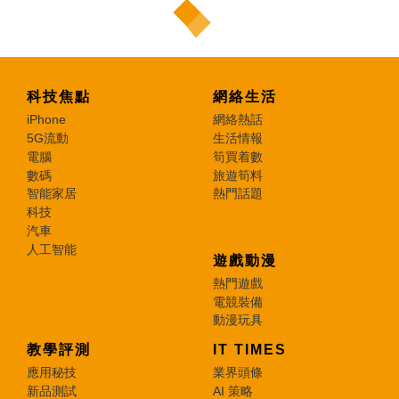
科技焦點
網絡生活
iPhone
網絡熱話
5G流動
生活情報
電腦
筍買着數
數碼
旅遊筍料
智能家居
熱門話題
科技
汽車
人工智能
遊戲動漫
熱門遊戲
電競裝備
動漫玩具
教學評測
IT TIMES
應用秘技
業界頭條
新品測試
AI 策略