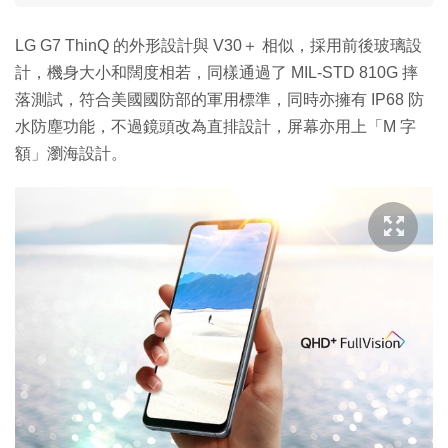
LG G7 ThinQ 的外形設計與 V30＋ 相似，採用前後玻璃設
計，機身大小和闊度相若，同樣通過了 MIL-STD 810G 摔
落測試，符合美國國防部的軍用標準，同時亦擁有 IP68 防
水防塵功能，不過鏡頭改為直排設計，屏幕亦用上「M 字
額」瀏海設計。