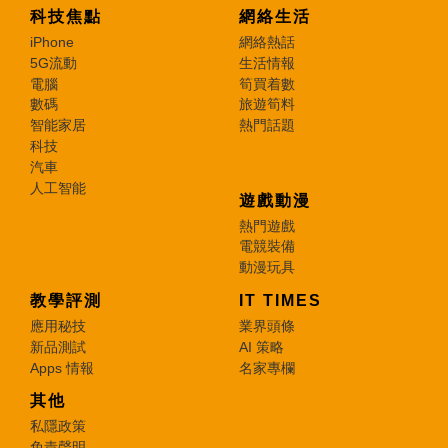
科技焦點
網絡生活
iPhone
網絡熱話
5G流動
生活情報
電腦
筍買着數
數碼
旅遊筍料
智能家居
熱門話題
科技
汽車
人工智能
遊戲動漫
熱門遊戲
電競裝備
動漫玩具
教學評測
IT TIMES
應用秘技
業界頭條
新品測試
AI 策略
Apps 情報
名家專欄
其他
私隱政策
免責聲明