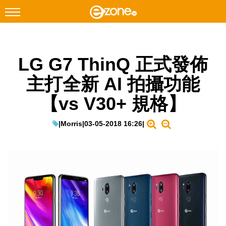
搜尋
LG G7 ThinQ 正式發佈
Facebook
Instagram
主打全新 AI 拍攝功能
科技焦點
【vs V30+ 規格】
網絡生活
遊戲動漫
|
Morris
|
03-05-2018 16:26
|
教學評測
EduTech
IT Times
生成式AI與雲端應用
Enterprise Digital Transformation