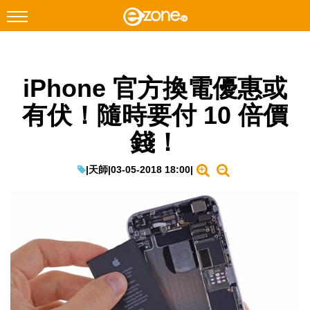
搜尋
iPhone 官方換電優惠或
Facebook
Instagram
有伏！隨時要付 10 倍價
科技焦點
錢！
網絡生活
遊戲動漫
|
天師
|
03-05-2018 18:00
|
教學評測
EduTech
IT Times
生成式AI與雲端應用
Enterprise Digital Transformation