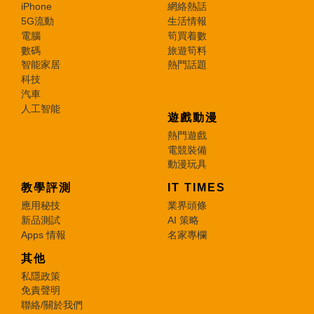
iPhone
網絡熱話
5G流動
生活情報
電腦
筍買着數
數碼
旅遊筍料
智能家居
熱門話題
科技
汽車
人工智能
遊戲動漫
熱門遊戲
電競裝備
動漫玩具
教學評測
IT TIMES
應用秘技
業界頭條
新品測試
AI 策略
Apps 情報
名家專欄
其他
私隱政策
免責聲明
聯絡/關於我們