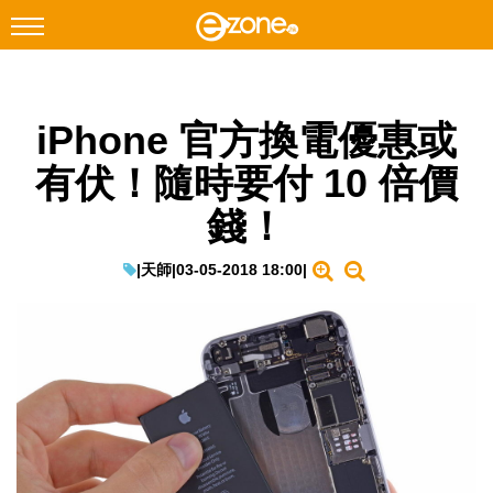
搜尋
iPhone 官方換電優惠或
Facebook
Instagram
有伏！隨時要付 10 倍價
科技焦點
錢！
網絡生活
遊戲動漫
|
天師
|
03-05-2018 18:00
|
教學評測
EduTech
IT Times
生成式AI與雲端應用
Enterprise Digital Transformation