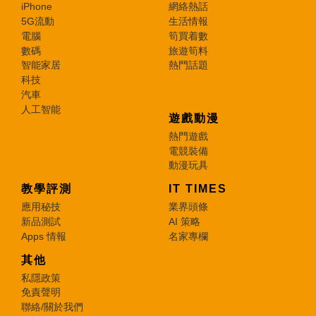
iPhone
網絡熱話
5G流動
生活情報
電腦
筍買着數
數碼
旅遊筍料
智能家居
熱門話題
科技
汽車
人工智能
遊戲動漫
熱門遊戲
電競裝備
動漫玩具
教學評測
IT TIMES
應用秘技
業界頭條
新品測試
AI 策略
Apps 情報
名家專欄
其他
私隱政策
免責聲明
聯絡/關於我們