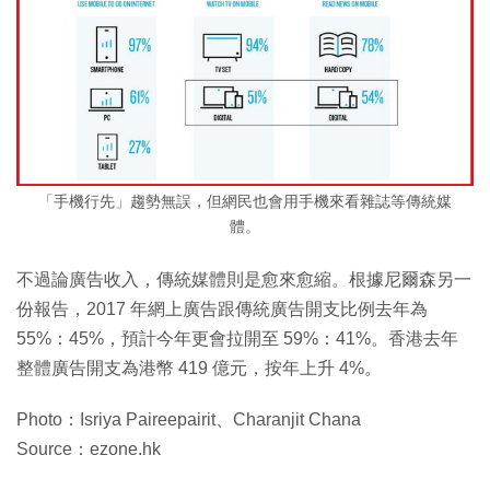
「手機行先」趨勢無誤，但網民也會用手機來看雜誌等傳統媒
體。
不過論廣告收入，傳統媒體則是愈來愈縮。根據尼爾森另一
份報告，2017 年網上廣告跟傳統廣告開支比例去年為
55%：45%，預計今年更會拉開至 59%：41%。香港去年
整體廣告開支為港幣 419 億元，按年上升 4%。
Photo：Isriya Paireepairit、Charanjit Chana
Source：ezone.hk