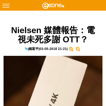
搜尋
Nielsen 媒體報告：電
Facebook
Instagram
視未死多謝 OTT？
科技焦點
網絡生活
|
鍾案平
|
03-05-2018 21:21
|
遊戲動漫
教學評測
EduTech
IT Times
生成式AI與雲端應用
Enterprise Digital Transformation