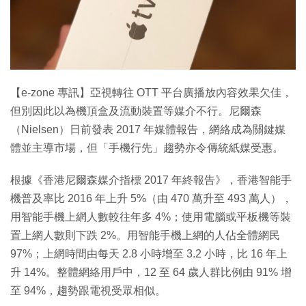
特集
【e-zone 專訊】亞視轉往 OTT 平台廣播放內容效果欠佳，
但別因此以為機頂盒及流動裝置等媒介不行。尼爾森
（Nielsen）日前發表 2017 年媒體報告，網絡成為關鍵媒
體並主導市場，但「手機行先」趨勢亦令傳統紙媒受惠。
根據《香港尼爾森媒介指標 2017 年終報告》，香港智能手
機普及率比 2016 年上升 5%（由 470 萬升至 493 萬人），
用智能手機上網人數較往年多 4%；使用電腦或平板機等裝
置上網人數則下跌 2%。用智能手機上網的人佔全體網民
97%；上網時間由每天 2.8 小時增至 3.2 小時，比 16 年上
升 14%。整體網絡用戶中，12 至 64 歲人群比例由 91% 增
至 94%，趨勢跟電視受眾相似。