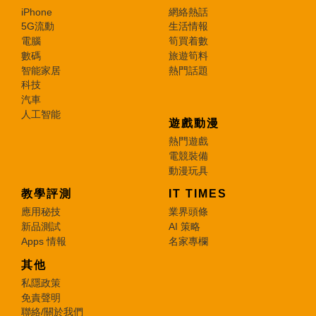
iPhone
網絡熱話
5G流動
生活情報
電腦
筍買着數
數碼
旅遊筍料
智能家居
熱門話題
科技
汽車
人工智能
遊戲動漫
熱門遊戲
電競裝備
動漫玩具
教學評測
IT TIMES
應用秘技
業界頭條
新品測試
AI 策略
Apps 情報
名家專欄
其他
私隱政策
免責聲明
聯絡/關於我們