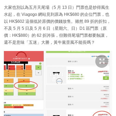
大家也別以為五月天尾場（5 月 13 日）門票也是炒得風生
水起，在 Viagogo 網站見到原為 HK$680 的企位門票，也
以 HK$602 這個低於原價的價錢放售。雖然 89 折的折扣，
不及 5 月 5 日及 5 月 6 日（星期六、日）D1 區門票（原
價：HK$880）的 62 折誇張，但難得尾場門票都要蝕讓，
還不是意味「五迷」大勝，黃牛黨歪風不能長嗎？