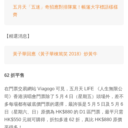
五月天「五迷」奇招應對排隊黨！帳篷大字標語樣樣
齊
【精選消息】
黃子華回應《黃子華棟篤笑 2018》炒黃牛
62 折平售
在門票交易網站 Viagogo 可見，五月天 LIFE 《人生無限公
司》香港演唱會門票除了 5 月 4 日（星期五）頭場外，差不
多每場都有破底價門票的選擇，最誇張是 5 月 5 日及 5 月 6
日（星期六、日）原價為 HK$880 的 D1 區門票，最平只需
HK$550 元就可購得，折扣多達 62 折，真比 HK$880 原價
平得多！