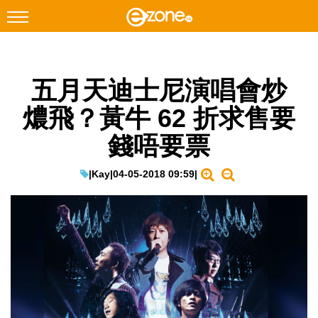
搜尋
五月天迪士尼演唱會炒
Facebook
Instagram
燶飛？黃牛 62 折求售要
科技焦點
錢唔要票
網絡生活
遊戲動漫
|
Kay
|
04-05-2018 09:59
|
教學評測
EduTech
IT Times
生成式AI與雲端應用
Enterprise Digital Transformation