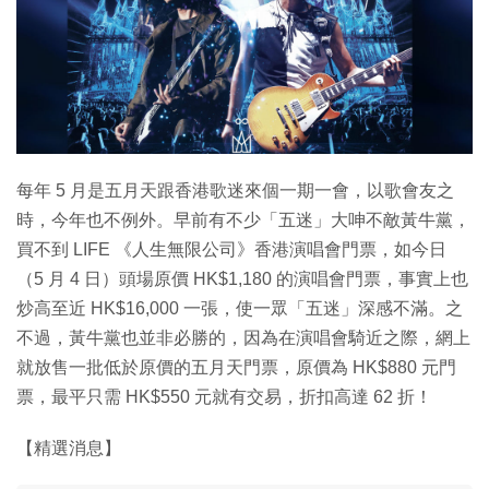
特集
每年 5 月是五月天跟香港歌迷來個一期一會，以歌會友之
時，今年也不例外。早前有不少「五迷」大呻不敵黃牛黨，
買不到 LIFE 《人生無限公司》香港演唱會門票，如今日
（5 月 4 日）頭場原價 HK$1,180 的演唱會門票，事實上也
炒高至近 HK$16,000 一張，使一眾「五迷」深感不滿。之
不過，黃牛黨也並非必勝的，因為在演唱會騎近之際，網上
就放售一批低於原價的五月天門票，原價為 HK$880 元門
票，最平只需 HK$550 元就有交易，折扣高達 62 折！
【精選消息】