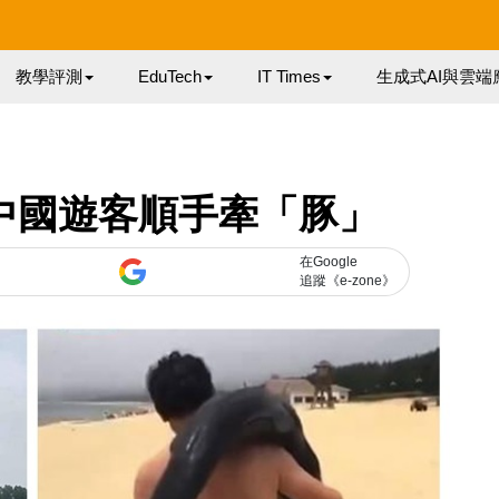
教學評測
EduTech
IT Times
生成式AI與雲端
中國遊客順手牽「豚」
在Google
追蹤《e-zone》