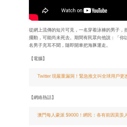
從網上流傳的短片可見，一名穿着泳褲的男子，
擺動，可能尚未死去。期間有民眾向他說：「你
名男子充耳不聞，隨即開車把海豚運走。
【電腦】
Twitter 現嚴重漏洞！緊急推文叫全球用戶更
【網絡熱話】
澳門每人豪派 $9000！網民：各有前因莫羡