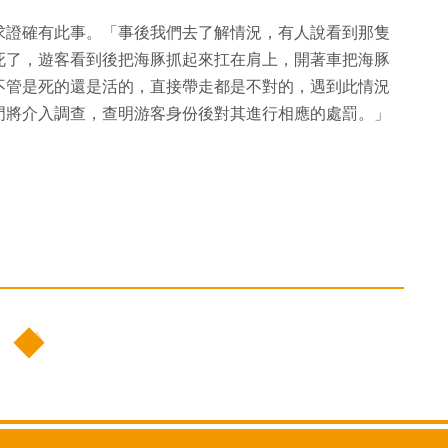
求證確有此事。「事後我們去了解情況，有人說看到那隻
死了，遊客看到後把海豚抓起來扛在肩上，開著車把海豚
不管是死的還是活的，直接帶走都是不對的，遇到此情況
門將介入調查，查明游客身份後對其進行相應的處罰。」