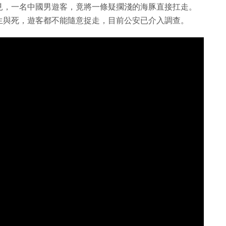
見，一名中國男遊客，竟將一條疑擱淺的海豚直接扛走。
生與死，遊客都不能隨意捉走，目前公安已介入調查。