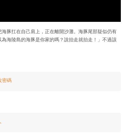
把海豚扛在自己肩上，正在離開沙灘。海豚尾部疑似仍有
以為海陵島的海豚是你家的嗎？說抬走就抬走！」不過該
改密碼
人