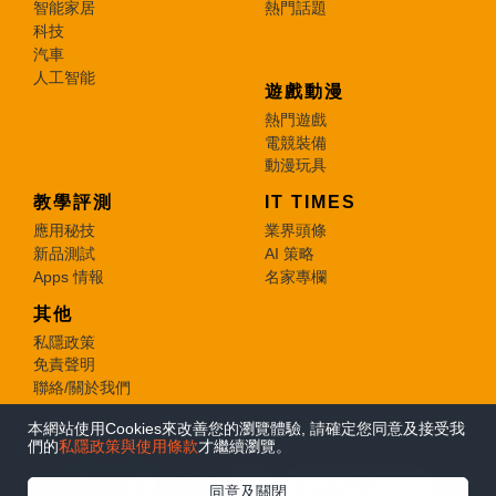
智能家居
熱門話題
科技
汽車
人工智能
遊戲動漫
熱門遊戲
電競裝備
動漫玩具
教學評測
IT TIMES
應用秘技
業界頭條
新品測試
AI 策略
Apps 情報
名家專欄
其他
私隱政策
免責聲明
聯絡/關於我們
本網站使用Cookies來改善您的瀏覽體驗, 請確定您同意及接受我
© 2026 e-zone. All Rights Reserved.
們的
私隱政策與使用條款
才繼續瀏覽。
在Google
同意及關閉