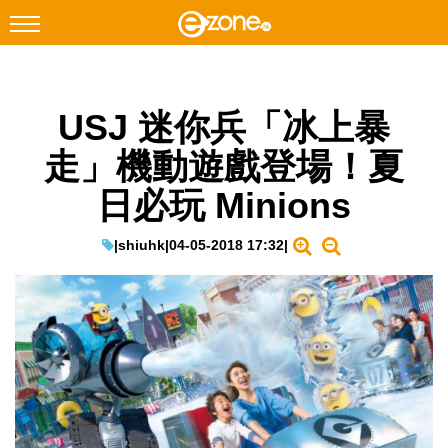
搜尋
USJ 迷你兵「冰上暴
Facebook
Instagram
走」機動遊戲登場！夏
科技焦點
日必玩 Minions
網絡生活
遊戲動漫
|
shiuhk
|
04-05-2018 17:32
|
教學評測
EduTech
IT Times
生成式AI與雲端應用
Enterprise Digital Transformation