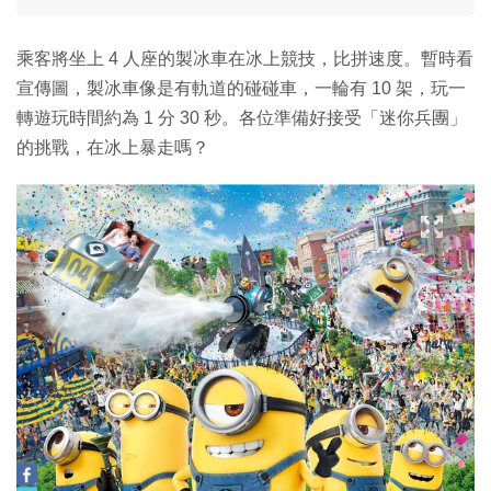
乘客將坐上 4 人座的製冰車在冰上競技，比拼速度。暫時看
宣傳圖，製冰車像是有軌道的碰碰車，一輪有 10 架，玩一
轉遊玩時間約為 1 分 30 秒。各位準備好接受「迷你兵團」
的挑戰，在冰上暴走嗎？