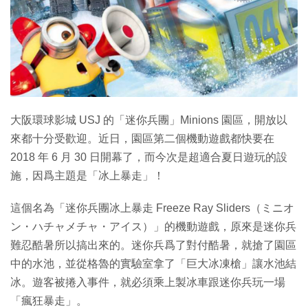
特集
大阪環球影城 USJ 的「迷你兵團」Minions 園區，開放以
來都十分受歡迎。近日，園區第二個機動遊戲都快要在
2018 年 6 月 30 日開幕了，而今次是超適合夏日遊玩的設
施，因爲主題是「冰上暴走」！
這個名為「迷你兵團冰上暴走 Freeze Ray Sliders（ミニオ
ン・ハチャメチャ・アイス）」的機動遊戲，原來是迷你兵
難忍酷暑所以搞出來的。迷你兵爲了對付酷暑，就搶了園區
中的水池，並從格魯的實驗室拿了「巨大冰凍槍」讓水池結
冰。遊客被捲入事件，就必須乘上製冰車跟迷你兵玩一場
「瘋狂暴走」。