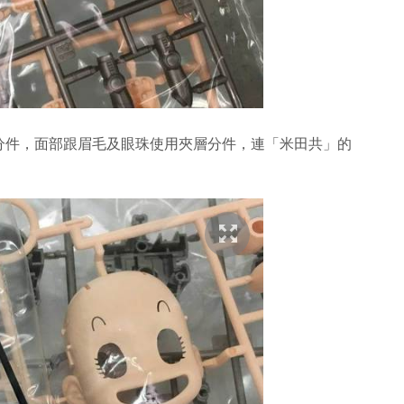
分件，面部跟眉毛及眼珠使用夾層分件，連「米田共」的