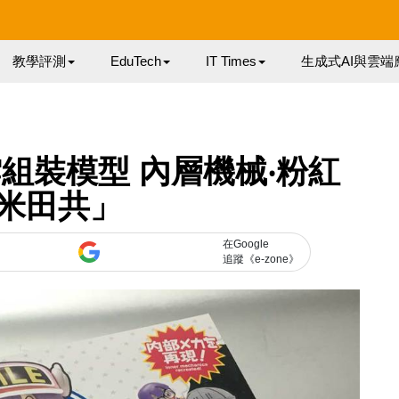
教學評測
EduTech
IT Times
生成式AI與雲端
組裝模型 內層機械‧粉紅
米田共」
在Google
追蹤《e-zone》