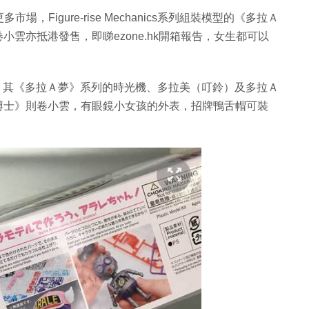
Figure-rise Mechanics系列組裝模型的《多拉Ａ
雲亦抵港發售，即睇ezone.hk開箱報告，女生都可以
中的機械為主，其《多拉Ａ夢》系列的時光機、多拉美（叮鈴）及多拉Ａ
博士》則卷小雲，有眼鏡小女孩的外表，招牌鴨舌帽可裝
！