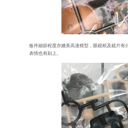
板件細節程度亦媲美高達模型，眼鏡框及鏡片有
表情也有刻上。