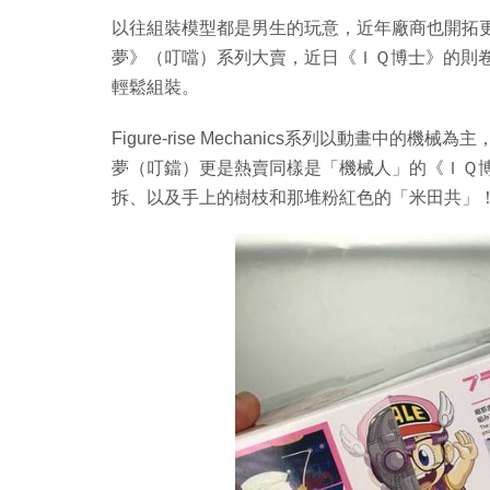
以往組裝模型都是男生的玩意，近年廠商也開拓更多市場，
夢》（叮噹）系列大賣，近日《ＩＱ博士》的則卷小
輕鬆組裝。
Figure-rise Mechanics系列以動畫
夢（叮鐺）更是熱賣同樣是「機械人」的《ＩＱ
拆、以及手上的樹枝和那堆粉紅色的「米田共」