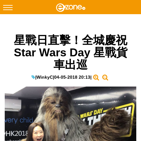
搜尋
星戰日直擊！全城慶祝
Facebook
Instagram
Star Wars Day 星戰貨
科技焦點
車出巡
網絡生活
遊戲動漫
|
WinkyC
|
04-05-2018 20:13
|
教學評測
EduTech
IT Times
生成式AI與雲端應用
Enterprise Digital Transformation