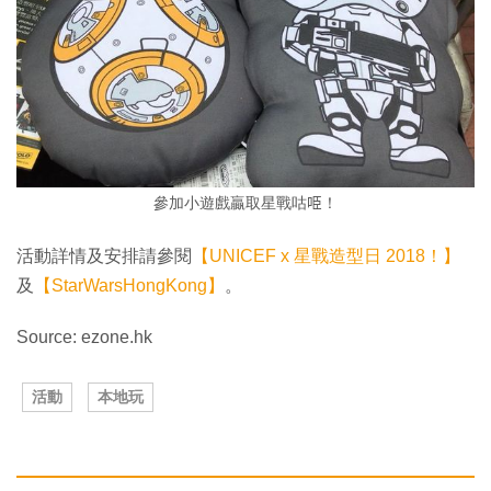
參加小遊戲贏取星戰咕𠱸！
活動詳情及安排請參閱
【UNICEF x 星戰造型日 2018！】
及
【StarWarsHongKong】
。
Source: ezone.hk
活動
本地玩