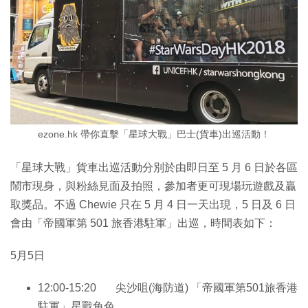
ezone.hk 帶你直擊「星球大戰」巴士(貨車)出巡活動！
「星球大戰」貨車出巡活動分別於由即日至 5 月 6 日於各區
鬧市現身，與粉絲見面及拍照，參加者更可現場玩遊戲及贏
取獎品。不過 Chewie 只在 5 月 4 日一天出現，5 日及 6 日
會由「帝國軍第 501 旅香港駐軍」出巡，時間表如下：
5月5日
12:00-15:20 尖沙咀(海防道) 「帝國軍第501旅香港
駐軍」星戰角色