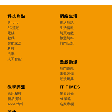
科技焦點
網絡生活
iPhone
網絡熱話
5G流動
生活情報
電腦
筍買着數
數碼
旅遊筍料
智能家居
熱門話題
科技
汽車
人工智能
遊戲動漫
熱門遊戲
電競裝備
動漫玩具
教學評測
IT TIMES
應用秘技
業界頭條
新品測試
AI 策略
Apps 情報
名家專欄