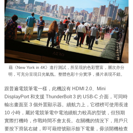
藉《New York in 4K》進行測試，所呈現的色彩豐富，層次亦分
明，可充分呈現日光氣氛。整體色彩十分實淨，播片表現不錯。
跟普遍電競筆電一樣，此機設有 HDMI 2.0、Mini
DisplayPort 和支援 ThunderBolt 3 的 USB-C 介面，可同時
輸出畫面至 3 個外置顯示器。續航力上，它標榜可使用長達
10 小時，屬於電競筆電中電池續航力較高的型號，但預期
實際打機時，作戰時間不會太長。在關機的情況下，用戶只
要按下滑鼠右鍵，即可藉燈號顯示餘下電量，毋須開機檢查