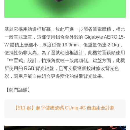
基於它採用幼邊框屏幕，故此可進一步節省筆電體積，相比
一般電競筆電，這部使用鋁合金外殼的 Gigabyte AERO 15-
W 體積上更細小，厚度也僅 19.9mm，但重量仍達 2.1kg，
便攜性仍非太高。為了遷就幼邊框設計，此機前置鏡頭使用
「中置式」設計，拍攝角度較一般鏡頭低。鍵盤方面，此機
所使用的 RGB 背光鍵盤，已可支援逐個按鍵修改背光色
彩，讓用戶能自由組合更多變化的鍵盤背光效果。
【熱門話題】
【$11 起】超平儲靚號碼 CUniq 4G 自由組合計劃