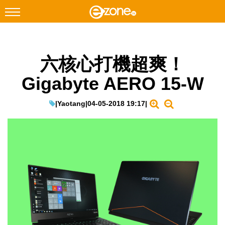
搜尋
六核心打機超爽！
Facebook
Instagram
Gigabyte AERO 15-W
科技焦點
網絡生活
|
Yaotang
|
04-05-2018 19:17
|
遊戲動漫
教學評測
EduTech
IT Times
生成式AI與雲端應用
Enterprise Digital Transformation