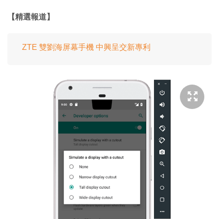
【精選報道】
ZTE 雙劉海屏幕手機 中興呈交新專利