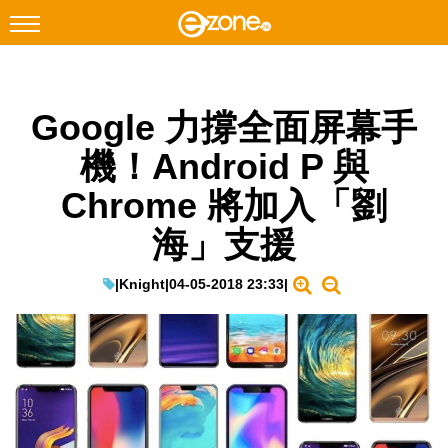
搜尋
Google 力撐全面屏幕手
Facebook
Instagram
機！Android P 與
科技焦點
Chrome 將加入「劉
網絡生活
海」支援
遊戲動漫
教學評測
|
Knight
|
04-05-2018 23:33
|
EduTech
IT Times
生成式AI與雲端應用
Enterprise Digital Transformation