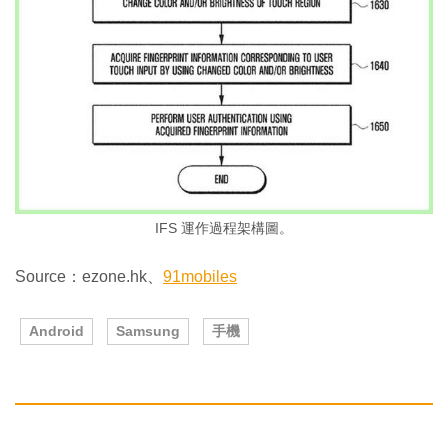
IFS 運作過程架構圖。
Source：ezone.hk、
91mobiles
Android
Samsung
手機