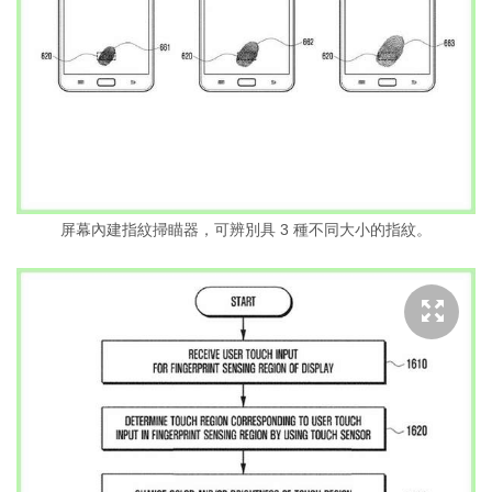
屏幕內建指紋掃瞄器，可辨別具 3 種不同大小的指紋。