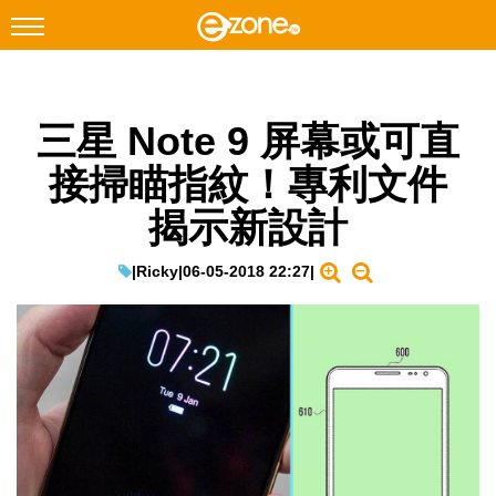
搜尋
三星 Note 9 屏幕或可直
Facebook
Instagram
接掃瞄指紋！專利文件
科技焦點
揭示新設計
網絡生活
遊戲動漫
|
Ricky
|
06-05-2018 22:27
|
教學評測
EduTech
IT Times
生成式AI與雲端應用
Enterprise Digital Transformation