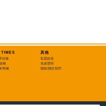
T TIMES
其他
界頭條
私隱政策
 策略
免責聲明
家專欄
聯絡/關於我們