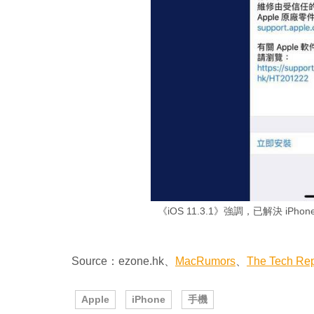
《iOS 11.3.1》強調，已解決 iPh
Source：ezone.hk、
MacRumors
、
The Tech Rep
Apple
iPhone
手機