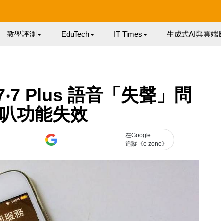
教學評測
EduTech
IT Times
生成式AI與雲端
e 7‧7 Plus 語音「失聲」問
喇叭功能失效
在Google
追蹤《e-zone》