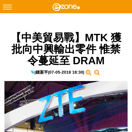
搜尋
【中美貿易戰】MTK 獲
Facebook
Instagram
批向中興輸出零件 惟禁
科技焦點
令蔓延至 DRAM
網絡生活
遊戲動漫
|
鍾案平
|
07-05-2018 18:30
|
教學評測
EduTech
IT Times
生成式AI與雲端應用
Enterprise Digital Transformation