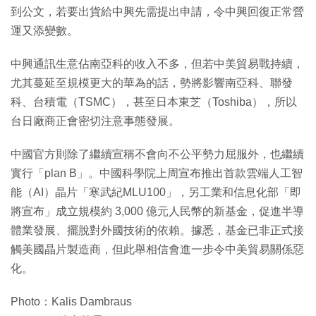
到公文，若要出貨給中興先需提出申請，令中興回復正常營
運又添變數。
中興通訊生意佔南亞科的收入不多，但若中美貿易戰持續，
尤其蔓延至規模更大的華為的話，勢將影響南亞科、聯發
科、台積電（TSMC），甚至日本東芝（Toshiba），所以
台日廠商正會密切注意事態發展。
中國官方則除了繼續宣稱不會向不公平勢力屈服外，也繼續
實行「plan B」。中國科學院上周宣布推出首款雲端人工智
能（AI）晶片「寒武紀MLU100」，另工業和信息化部「即
將宣布」成立規模約 3,000 億元人民幣的新基金，促進半導
體業發展、擺脫對外國技術的依賴。據悉，基金已非正式接
觸美國晶片製造商，但此舉相信會進一步令中美貿易關係惡
化。
Photo：Kalis Dambraus