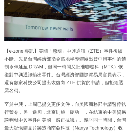
特集
【e-zone 專訊】美國「懲罰」中興通訊（ZTE）事件後續
不斷。先是台灣經濟部指令當地半導體廠出貨中興零件的禁
制令伸延至 DRAM，但同一時間又批准聯發科（MTK）恢
復對中興通訊輸出零件。台灣經濟部國際貿易局官員表示，
還有數家科技公司提出恢復向 ZTE 供貨的申請，但拒絕透
露名稱。
至於中興，上周已提交更多文件，向美國商務部申請暫停執
行禁令，另一邊廂，北京則施「硬功」，在結束的中美貿易
談判就中興事件向美國「嚴正抗議」。幾乎同一時間，台灣
最大記憶體晶片製造商南亞科技（Nanya Technology）收