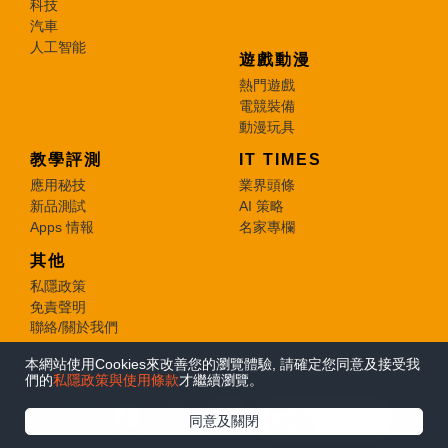
科技
汽車
人工智能
遊戲動漫
熱門遊戲
電競裝備
動漫玩具
教學評測
IT TIMES
應用秘技
業界頭條
新品測試
AI 策略
Apps 情報
名家專欄
其他
私隱政策
免責聲明
聯絡/關於我們
本網站使用Cookies來改善您的瀏覽體驗, 請確定您同意及接受我
© 2026 e-zone. All Rights Reserved.
們的
私隱政策與使用條款
才繼續瀏覽。
在Google
同意及關閉
追蹤《e-zone》