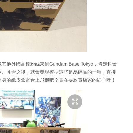
國高達粉絲來到Gundam Base Tokyo，肯定也會
３、４盒之後，就會發現模型這些是易碎品的一種，直接
硬身的紙皮盒寄倉上飛機吧？實在要欣賞店家的細心呀！