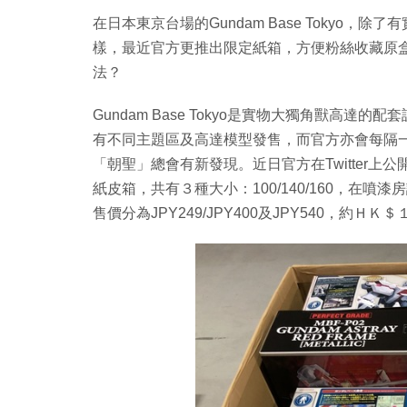
在日本東京台場的Gundam Base Tokyo
樣，最近官方更推出限定紙箱，方便粉絲收藏原盒
法？
Gundam Base Tokyo是實物大獨角獸高達的配套
有不同主題區及高達模型發售，而官方亦會每隔
「朝聖」總會有新發現。近日官方在Twitter上公開新
紙皮箱，共有３種大小：100/140/160，在噴漆
售價分為JPY249/JPY400及JPY540，約Ｈ