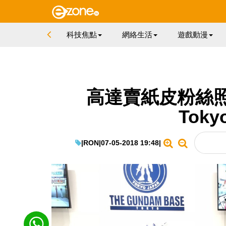
科技焦點
網絡生活
遊戲動漫
高達賣紙皮粉絲照俾
Tok
|
RON
|
07-05-2018 19:48
|