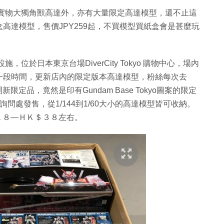
，除了有實物大獨角獸高達外，亦有大量限定高達模型，還不止這
高達模型，售價JPY259起，不買模型買紙盒會是甚麼玩
設施，位於日本東京台場DiverCity Tokyo 購物中心，場內
一段時間，更新店內的限定版本高達模型，粉絲每次去
限定品，竟然是印有Gundam Base Tokyo圖案的限定
房詢問處發售，從1/144到1/60大小的高達模型皆可收納。
Ｋ＄１８—ＨＫ＄３８左右。