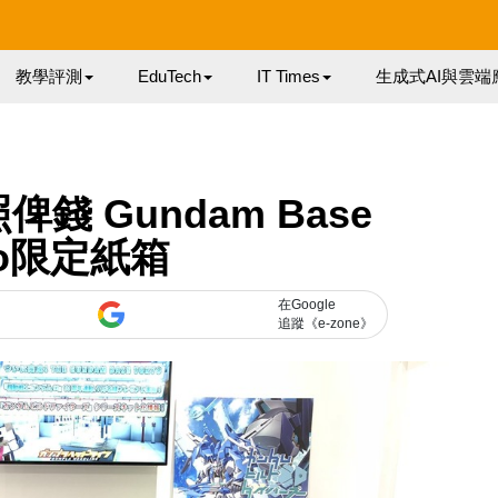
教學評測
EduTech
IT Times
生成式AI與雲端
錢 Gundam Base
yo限定紙箱
在Google
追蹤《e-zone》