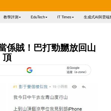
教學評測
EduTech
IT Times
生成式AI與雲端
 被當係賊！巴打勁嬲放回山
頂
在Google
追蹤《e-zone》