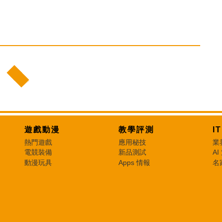
遊戲動漫
教學評測
I
熱門遊戲
應用秘技
業
電競裝備
新品測試
AI
動漫玩具
Apps 情報
名