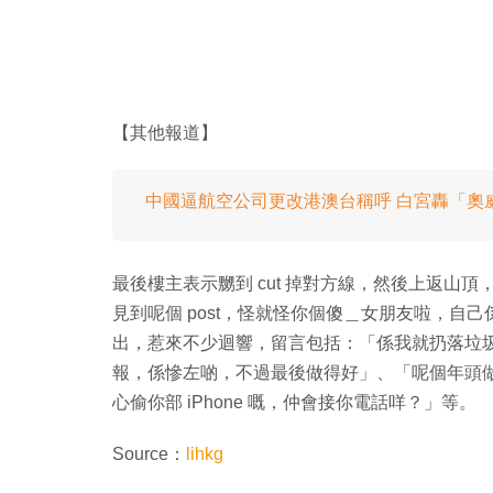
【其他報道】
中國逼航空公司更改港澳台稱呼 白宮轟「奧
最後樓主表示嬲到 cut 掉對方線，然後上返山
見到呢個 post，怪就怪你個傻＿女朋友啦，自
出，惹來不少迴響，留言包括：「係我就扔落垃
報，係慘左啲，不過最後做得好」、「呢個年頭
心偷你部 iPhone 嘅，仲會接你電話咩？」等。
Source：
lihkg