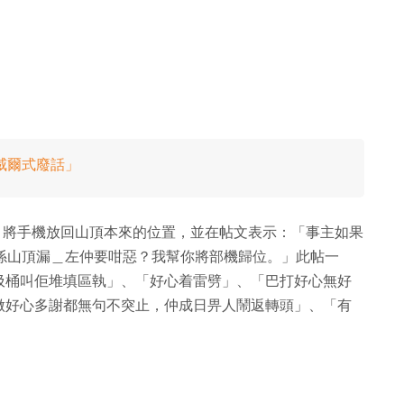
威爾式廢話」
頂，將手機放回山頂本來的位置，並在帖文表示：「事主如果
己係山頂漏＿左仲要咁惡？我幫你將部機歸位。」此帖一
圾桶叫佢堆填區執」、「好心着雷劈」、「巴打好心無好
做好心多謝都無句不突止，仲成日畀人鬧返轉頭」、「有