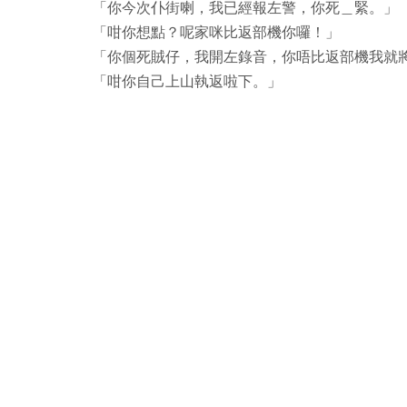
「你今次仆街喇，我已經報左警，你死＿緊。」
「咁你想點？呢家咪比返部機你囉！」
「你個死賊仔，我開左錄音，你唔比返部機我就將段錄
「咁你自己上山執返啦下。」