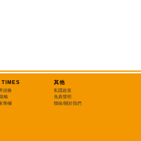
T TIMES
其他
界頭條
私隱政策
 策略
免責聲明
家專欄
聯絡/關於我們