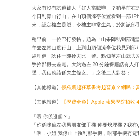
大家有沒有試過被人「好人當賊辦」？稍早前在
今日到青山行山，在山頂個涼亭位置看到一部 iP
來，認定樓主是賊，令樓主非常生氣，於將該部
稍早前，一位巴打發帖，題為「山果陣執到部電
午去左青山度行山，上到山頂個涼亭位我見到部 i
袋埋佢，諗住一陣拎去比＿警。點知落左山就去
手拎部機去差電。大約過左 20 分鐘餐廳話有
聲，我估應該係失主條女。」之後二人對答：
【其他報道】
俄羅斯超狂草書考起普京？網民：
【其他報道】
【學費全免】Apple 蘋果學院招收 400 
「喂 你係邊個？」
「你係咪偷左我男朋友部手機 仲要熄埋機？我有g
「喂，小姐 我係山上執到部手機，咁部手機冇電