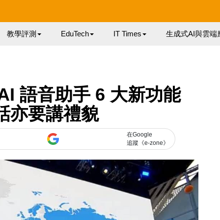
教學評測
EduTech
IT Times
生成式AI與雲端
nt AI 語音助手 6 大新功能
 說話亦要講禮貌
在Google
追蹤《e-zone》