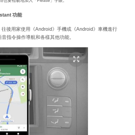
得也要禮貌地加入「Please」字眼。
stant 功能
t 支援，往後用家使用《Android》手機或《Android》車機進行
語音指令操作導航和各樣其他功能。