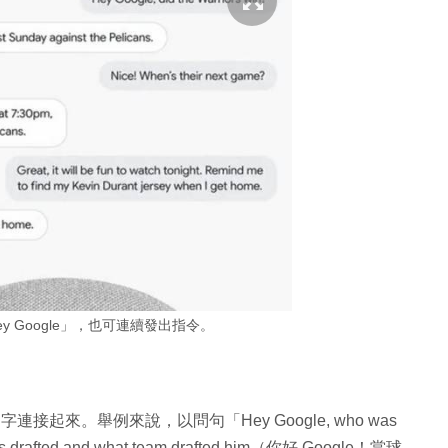
 Google」，也可連續發出指令。
起來。舉例來說，以問句「Hey Google, who was
t was drafted and what team drafted him（你好 Google！當球