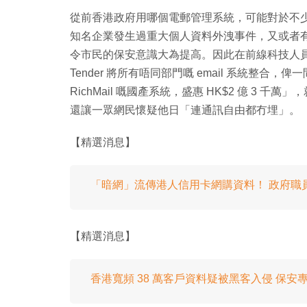
從前香港政府用哪個電郵管理系統，可能對於不
知名企業發生過重大個人資料外洩事件，又或者
令市民的保安意識大為提高。因此在前線科技人員 Fa
Tender 將所有唔同部門嘅 email 系統整
RichMail 嘅國產系統，盛惠 HK$2 億 3
還讓一眾網民懷疑他日「連通訊自由都冇埋」。【晚
【精選消息】
「暗網」流傳港人信用卡網購資料！ 政府職
【精選消息】
香港寬頻 38 萬客戶資料疑被黑客入侵 保安專