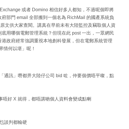
 Exchange 或者 Domino 相信好多人都知，不過呢個即將
email 全部搬到一個名為 RichMail 的國產系統負
ender 原文供大家查閱。講真在早前未有大陸監控及竊取個人資
用哪個電郵管理系統？但現在此 post 一出，一眾網民
香港政府經常強調重視本地創科發展，但在電郵系統管理
 界情何以堪」呢！
通訊」嘢都畀大陸仔公司 bid 咗，仲要個價唔平㗎，點
事唔好 X 就得，都唔講啲個人資料會變成點喇
乜談判都輸硬