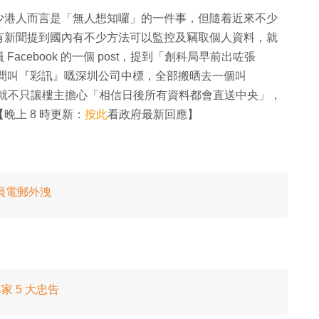
少港人而言是「無人想知囉」的一件事，但隨着近來不少
有新聞提到國內有不少方法可以監控及竊取個人資料，就
cebook 的一個 post，提到「創科局早前出咗張
合，俾一間叫『彩訊』嘅深圳公司中標，全部搬晒去一個叫
 千萬」，就不只讓樓主擔心「相信日後所有資料都會直送中央」，
上 8 時更新：
按此
看政府最新回應】
員電郵外洩
家 5 大忠告