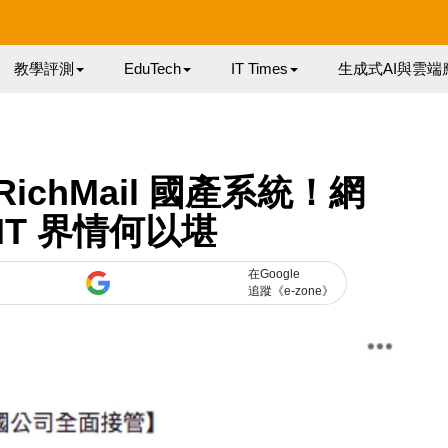
教學評測
EduTech
IT Times
生成式AI與雲端
ichMail 國產系統！網
IT 界情何以堪
在Google
追蹤《e-zone》