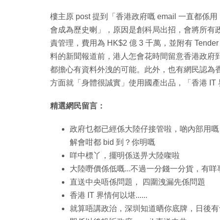
樓主原 post 提到「香港政府嘅 email 一直都係用
會成為歷史喇」，原因是創科局出招，會將所有政府部門 
責管理，費用為 HK$2 億 3 千萬，並附有 T
料的新聞報道前，港人怎會花時間留意香港政府到底
都擔心有資料外洩的可能。此外，也有網民認為
方面就「身體很誠實」使用國產出品，「香港 IT
精選網民留言：
政府乜都已經係大陸仔接管啦，啲內部用嘅「
解會咁都 bid 到？你明嘅
咩中標丫，擺明係送畀大陸㗎啦
大陸嘢價係低嘅...不過一分錢一分貨，有咩
直送中央唔係問題， 四圍洩漏先係問題
香港 IT 界情何以堪......
就算唔講政治，深圳知道晒你底牌，日後有