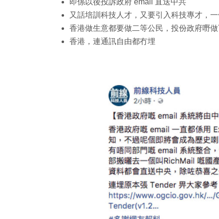
即係以後投訴政府 email 直送中共
又話培訓科技人才，又要引入科技專才，一個唔該
香港做生意都要做二等公民，投份政府嘢做
香港，連通訊自由都冇埋