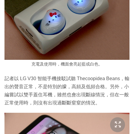
充電及使用時，機面會亮起藍或白色。
記者以 LG V30 智能手機接駁試聽 Thecoopidea Beans，輸
出的聲音正常，不是特別的朦，高頻及低頻合格。另外，小
編嘗試以雙手蓋住耳機，雖然也會出現斷線情況，但在一般
正常使用時，則沒有出現過斷斷窒窒的情況。