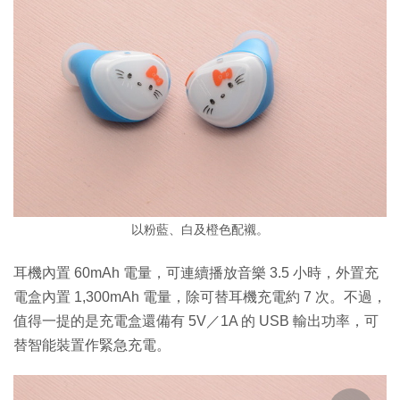
以粉藍、白及橙色配襯。
耳機內置 60mAh 電量，可連續播放音樂 3.5 小時，外置充
電盒內置 1,300mAh 電量，除可替耳機充電約 7 次。不過，
值得一提的是充電盒還備有 5V／1A 的 USB 輸出功率，可
替智能裝置作緊急充電。