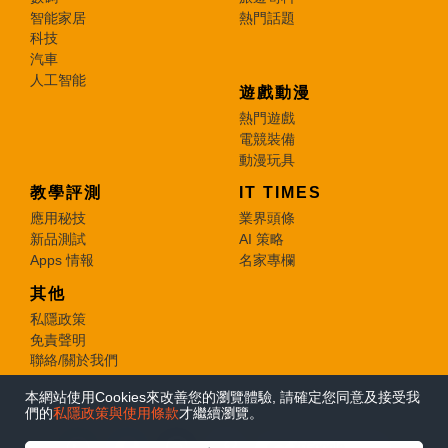
智能家居
熱門話題
科技
汽車
人工智能
遊戲動漫
熱門遊戲
電競裝備
動漫玩具
教學評測
IT TIMES
應用秘技
業界頭條
新品測試
AI 策略
Apps 情報
名家專欄
其他
私隱政策
免責聲明
聯絡/關於我們
本網站使用Cookies來改善您的瀏覽體驗, 請確定您同意及接受我
© 2026 e-zone. All Rights Reserved.
們的
私隱政策與使用條款
才繼續瀏覽。
在Google