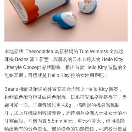
本地品牌 Thecoopidea 為新登場的 Ture Wireless 全無線
耳機 Beans 添上新意！與著名的日本卡通人物 Hello Kitty
Lifestyle Concept 品牌聯乘，推出首款 Hello Kitty 造型的全
無線耳機，目標就是 Hello Kitty 控的女性用戶吧！
Beans 機面及附送的外置充電盒均印上 Hello Kitty 圖案，
粉藍底色配合橙及白兩色配襯，日系可愛風格配搭得宜，盡
顯可愛一面。耳機每邊只重 4.8g ，橢圓形的機身佩戴貼
耳，加上耳機採用較短導管，是特別為亞洲人士及女士的小
耳窩而設。耳機內置 5.5mm 單元，單元不算大，但同樣能
輸出應有的音色表現。機頂橙色的功能按鈕，可調校音量及