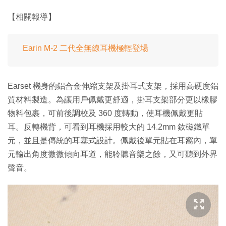
【相關報導】
Earin M-2 二代全無線耳機極輕登場
Earset 機身的鋁合金伸縮支架及掛耳式支架，採用高硬度鋁
質材料製造。為讓用戶佩戴更舒適，掛耳支架部分更以橡膠
物料包裹，可前後調校及 360 度轉動，使耳機佩戴更貼
耳。反轉機背，可看到耳機採用較大的 14.2mm 釹磁鐵單
元，並且是傳統的耳塞式設計。佩戴後單元貼在耳窩內，單
元輸出角度微微傾向耳道，能聆聽音樂之餘，又可聽到外界
聲音。