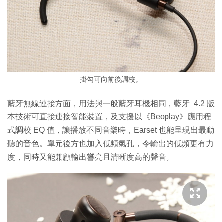
掛勾可向前後調校。
藍牙無線連接方面，用法與一般藍牙耳機相同，藍牙 4.2 版
本技術可直接連接智能裝置，及支援以《Beoplay》應用程
式調校 EQ 值，讓播放不同音樂時，Earset 也能呈現出最動
聽的音色。單元後方也加入低頻氣孔，令輸出的低頻更有力
度，同時又能兼顧輸出響亮且清晰度高的聲音。