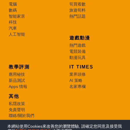
電腦
筍買着數
數碼
旅遊筍料
智能家居
熱門話題
科技
汽車
人工智能
遊戲動漫
熱門遊戲
電競裝備
動漫玩具
教學評測
IT TIMES
應用秘技
業界頭條
新品測試
AI 策略
Apps 情報
名家專欄
其他
私隱政策
免責聲明
聯絡/關於我們
本網站使用Cookies來改善您的瀏覽體驗, 請確定您同意及接受我
© 2026 e-zone. All Rights Reserved.