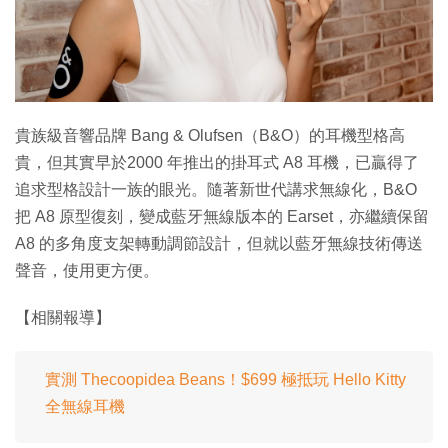
特集
貴族級音響品牌 Bang & Olufsen（B&O）的耳機型格高
貴，但其實早於2000 年推出的掛耳式 A8 耳機，已贏得了
追求型格設計一族的眼光。隨著新世代講求無線化，B&O
把 A8 原型復刻，變成藍牙無線版本的 Earset，亦繼續保留
A8 的多角度支架轉動調節設計，但就以藍牙無線技術傳送
聲音，使用更方便。
【相關報導】
實測 Thecoopidea Beans！$699 極抵玩 Hello Kitty
全無線耳機