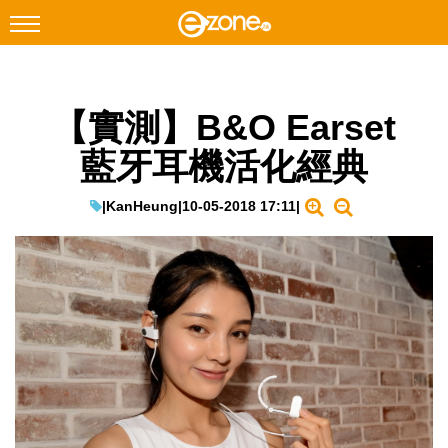
搜尋
【實測】B&O Earset
Facebook
Instagram
藍牙耳機活化經典
科技焦點
網絡生活
|
KanHeung
|
10-05-2018 17:11
|
遊戲動漫
教學評測
EduTech
IT Times
生成式AI與雲端應用
Enterprise Digital Transformation