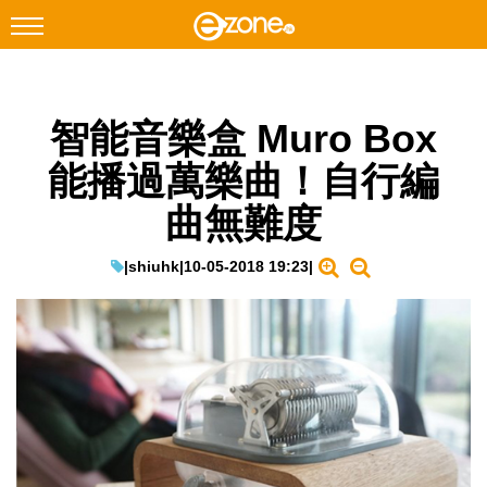
搜尋
智能音樂盒 Muro Box
Facebook
Instagram
能播過萬樂曲！自行編
科技焦點
曲無難度
網絡生活
遊戲動漫
|
shiuhk
|
10-05-2018 19:23
|
教學評測
EduTech
IT Times
生成式AI與雲端應用
Enterprise Digital Transformation