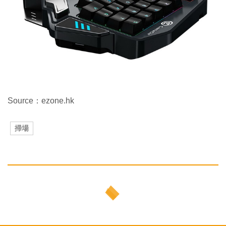
Source：ezone.hk
掃場