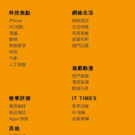
科技焦點
網絡生活
iPhone
網絡熱話
5G流動
生活情報
電腦
筍買着數
數碼
旅遊筍料
智能家居
熱門話題
科技
汽車
人工智能
遊戲動漫
熱門遊戲
電競裝備
動漫玩具
教學評測
IT TIMES
應用秘技
業界頭條
新品測試
AI 策略
Apps 情報
名家專欄
其他