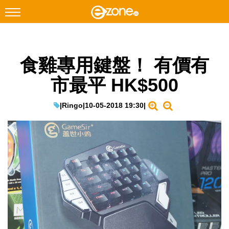
搜尋
食雞專用鍵盤！ 有價有
Facebook
Instagram
市最平 HK$500
科技焦點
網絡生活
|
Ringo
|
10-05-2018 19:30
|
遊戲動漫
教學評測
EduTech
IT Times
生成式AI與雲端應用
Enterprise Digital Transformation