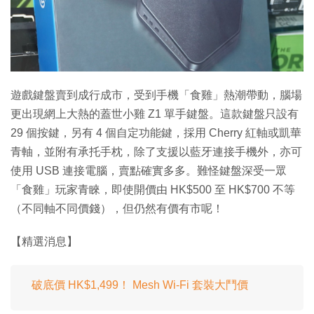
特集
遊戲鍵盤賣到成行成市，受到手機「食雞」熱潮帶動，腦場
更出現網上大熱的蓋世小雞 Z1 單手鍵盤。這款鍵盤只設有
29 個按鍵，另有 4 個自定功能鍵，採用 Cherry 紅軸或凱華
青軸，並附有承托手枕，除了支援以藍牙連接手機外，亦可
使用 USB 連接電腦，賣點確實多多。難怪鍵盤深受一眾
「食雞」玩家青睞，即使開價由 HK$500 至 HK$700 不等
（不同軸不同價錢），但仍然有價有市呢！
【精選消息】
破底價 HK$1,499！ Mesh Wi-Fi 套裝大鬥價