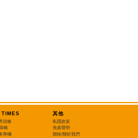
T TIMES
其他
界頭條
私隱政策
 策略
免責聲明
家專欄
聯絡/關於我們