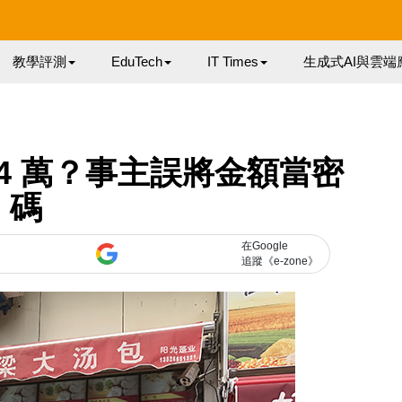
教學評測
EduTech
IT Times
生成式AI與雲端
4 萬？事主誤將金額當密
碼
在Google
追蹤《e-zone》