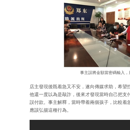
事主誤將金額當密碼輸入，用
店主發現後既着急又不安，遂向傳媒求助，希望
他還一度以為是敲詐，後來才發現當時自己把支
誤付款。事主解釋，當時帶着兩個孩子，比較着
應該弘揚這種行為。