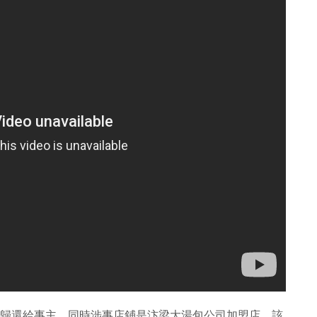
民幣歸還給事主，同時涉事店鋪是汴梁大湯包公司加盟店，該