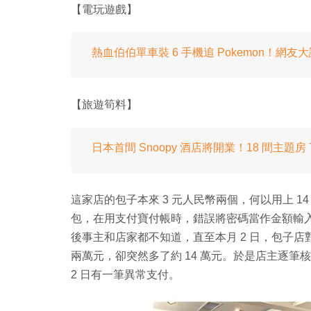
【電玩遊戲】
熱血伯伯單車裝 6 手機追 Pokemon！網友
【旅遊筍料】
日本首間 Snoopy 酒店將開業！18 間主題房
這家店的包子本來 3 元人民幣兩個，何以用上 
包，在用支付寶付帳時，錯誤將密碼當作金額輸入，於
後事主和店家都不知道，直至本月 2 日，包子
兩萬元，卻突然多了約 14 萬元。於是店主逐筆
2 日有一筆異常支付。