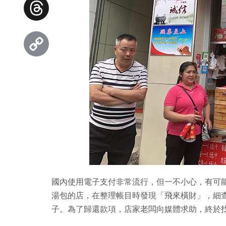
Facebook
Threads
Copy
Link
國內使用電子支付非常流行，但一不小心，有可
湯包的店，在整理帳目時發現「飛來橫財」，細查
子。為了歸還款項，店家老闆向媒體求助，終於