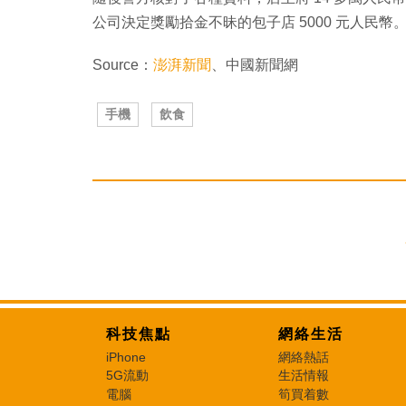
公司決定獎勵拾金不昧的包子店 5000 元人民幣
Source：
澎湃新聞
、中國新聞網
手機
飲食
科技焦點
網絡生活
iPhone
網絡熱話
5G流動
生活情報
電腦
筍買着數