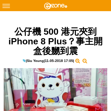
搜尋
公仔機 500 港元夾到
Facebook
Instagram
iPhone 8 Plus？事主開
科技焦點
盒後嬲到震
網絡生活
遊戲動漫
|
Siu Yeung
|
11-05-2018 17:05
|
教學評測
EduTech
IT Times
生成式AI與雲端應用
Enterprise Digital Transformation