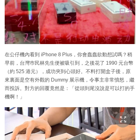
特集
在公仔機內看到 iPhone 8 Plus，你會蠢蠢欲動想試嗎？稍
早前，台灣巿民林先生便被吸引到，之後花了 1990 元台幣
（約 525 港元），成功夾到心頭好。不料打開盒子後，原
來裏面是空有外觀的 Dummy 展示機，令事主非常憤怒，繼
而投訴。對方的回覆竟然是：「從頭到尾沒說是可以打的手
機啊！」