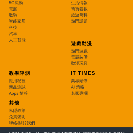
5G流動
生活情報
電腦
筍買着數
數碼
旅遊筍料
智能家居
熱門話題
科技
汽車
人工智能
遊戲動漫
熱門遊戲
電競裝備
動漫玩具
教學評測
IT TIMES
應用秘技
業界頭條
新品測試
AI 策略
Apps 情報
名家專欄
其他
私隱政策
免責聲明
聯絡/關於我們