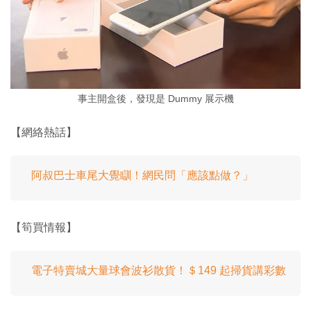
事主開盒後，發現是 Dummy 展示機
【網絡熱話】
阿叔巴士車尾大覺瞓！網民問「應該點做？」
【筍買情報】
電子特賣城大量球會波衫散貨！＄149 起掃貨講彩數