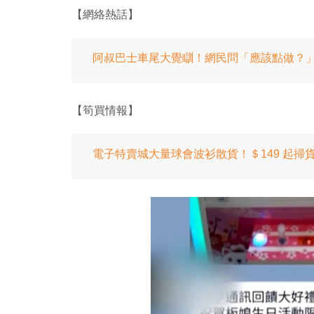
【網絡熱話】
阿叔巴士車尾大覺瞓！網民問「應該點做？
【筍買情報】
電子特賣城大量球會波衫散貨！＄149 起掃