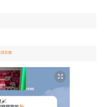
」
貨講彩數