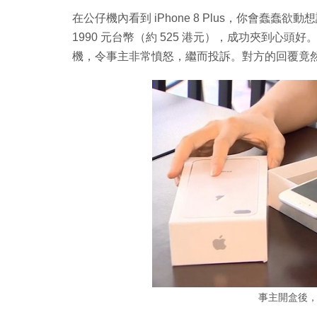
在公仔機內看到 iPhone 8 Plus，你會蠢
1990 元台幣（約 525 港元），成功夾到心頭
機，令事主非常憤怒，繼而投訴。對方的回覆竟
事主開盒後，發