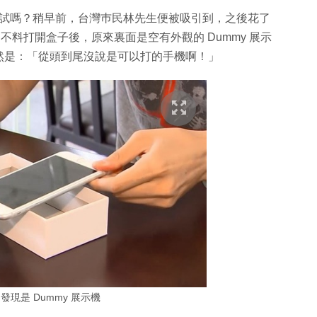
蠢欲動想試嗎？稍早前，台灣巿民林先生便被吸引到，之後花了
好。不料打開盒子後，原來裏面是空有外觀的 Dummy 展示
然是：「從頭到尾沒說是可以打的手機啊！」
現是 Dummy 展示機