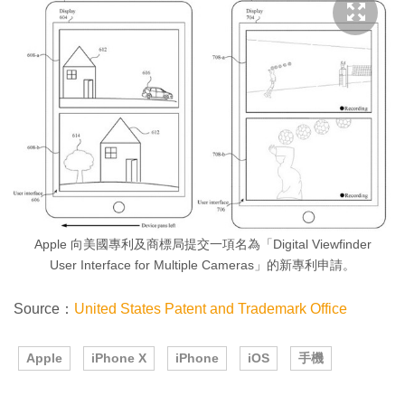
Apple 向美國專利及商標局提交一項名為「Digital Viewfinder
User Interface for Multiple Cameras」的新專利申請。
Source：
United States Patent and Trademark Office
Apple
iPhone X
iPhone
iOS
手機