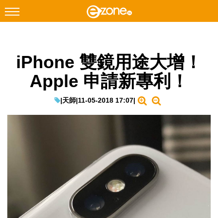
搜尋
iPhone 雙鏡用途大增！
Facebook
Instagram
Apple 申請新專利！
科技焦點
網絡生活
|
天師
|
11-05-2018 17:07
|
遊戲動漫
教學評測
EduTech
IT Times
生成式AI與雲端應用
Enterprise Digital Transformation