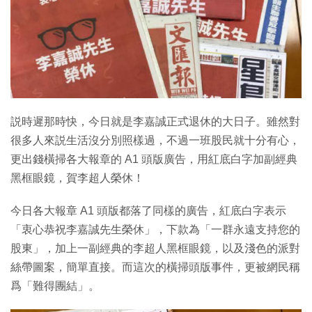
説時遲那時快，今日就是李嘉誠正式退休的大日子。雖然對
很多人來説生活沒分別照樣過，不過一班股民就十分有心，
更出錢橫掃各大報章的 A1 頭版廣告，用紅底白字加副經典
黑框眼鏡，賀李超人榮休！
今日各大報章 A1 頭版都落了同樣的廣告，紅底白字表示
「衷心恭祝李嘉誠先生榮休」，下款為「一群永遠支持您的
股東」，加上一副經典的李超人黑框眼鏡，以及淺色的派對
絲帶圖案，簡單直接。而這次的橫掃頭版事件，更被網民稱
爲「難得團結」。