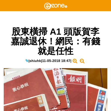
股東橫掃 A1 頭版賀李
嘉誠退休！網民：有錢
就是任性
|
shiuhk
|
11-05-2018 18:47
|