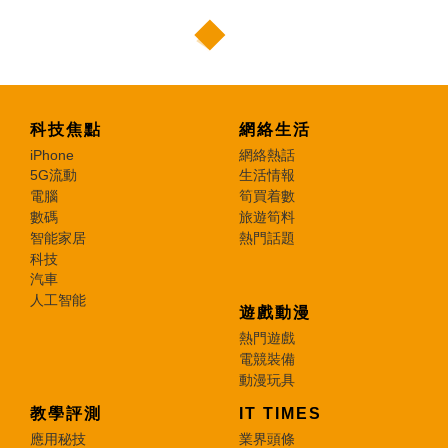
科技焦點
網絡生活
iPhone
網絡熱話
5G流動
生活情報
電腦
筍買着數
數碼
旅遊筍料
智能家居
熱門話題
科技
汽車
人工智能
遊戲動漫
熱門遊戲
電競裝備
動漫玩具
教學評測
IT TIMES
應用秘技
業界頭條