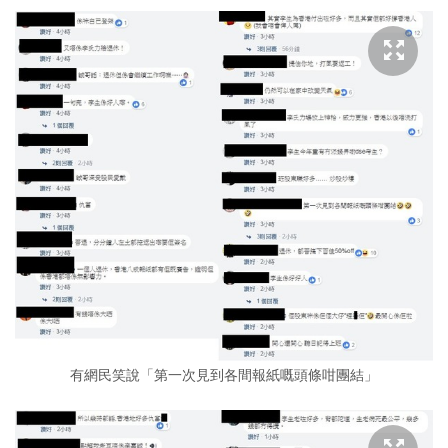
有網民笑說「第一次見到各間報紙嘅頭條咁團結」