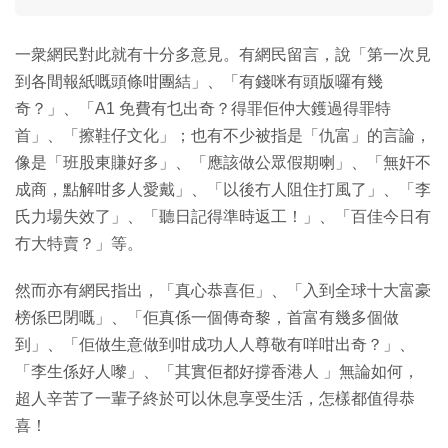
一衆網民對此就有十分多意見。有網民留言，說「第一次見
到各間報紙嘅頭條咁團結」、「有錢咪有頭版囉有幾
奇？」、「A1 免費有乜出奇？得罪佢仲大鑊過得罪特
首」、「擦鞋仔文化」；也有不少被指是「仇富」的言論，
像是「班股東賺好多」、「應該做公眾假期喇」、「無奸不
成商，點解咁多人愛戴」、「以後冇人阻住打風了」、「李
氏力場失效了」、「聽日記得準時返工！」、「百佳今日有
冇大特賣？」等。
然而亦有網民指出，「真心恭喜佢」、「入到全球十大富豪
榜係巴閉嘅」、「佢真係一個傳奇黎，首富有幾多個做
到」、「佢做生意做到咁成功人人尊敬有咩咁出奇？」、
「李生係好人嚟」、「其實佢都好撐香港人 」無論如何，
超人辛苦了一輩子終於可以休息享受生活，怎樣都值得恭
喜！