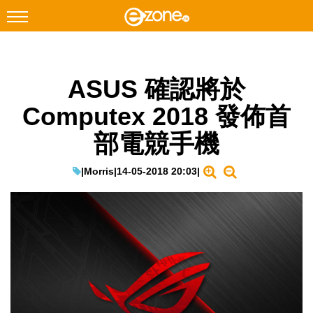
搜尋
ASUS 確認將於
Facebook
Instagram
Computex 2018 發佈首
科技焦點
部電競手機
網絡生活
遊戲動漫
|
Morris
|
14-05-2018 20:03
|
教學評測
EduTech
IT Times
生成式AI與雲端應用
Enterprise Digital Transformation