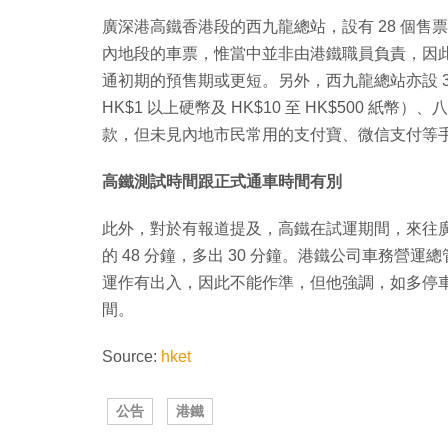
廣深港高鐵香港段的西九龍總站，設有 28 個售
內地段的車票，惟當中並非由港鐵職員負責，因此
通初期的預售期或更短。另外，西九龍總站亦設 
HK$1 以上硬幣及 HK$10 至 HK$500 紙幣）、
款，但未見內地市民常用的支付寶、微信支付等
高鐵測試時間跟正式通車時間有別
此外，對於有報道提及，高鐵在試運期間，來往廣州
的 48 分鐘，多出 30 分鐘。港鐵公司車務
運作有出入，因此不能作準，但他強調，如多停
間。
Source:
hket
公告
港鐵