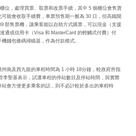
票櫃位，處理買票、取票和改票手續，其中 5 個櫃位會售賣
可能會收取手續費，車票預售期一般為 30 日，但高鐵開
39 部售票機，讓乘客能以自助方式購票，可以現金（支援
八達通或信用卡（Visa 和 MasterCard 的輕觸式付費）付
手機錢包條碼掃瞄器，作為付款模式。
南及西九龍的車程時間為 1 小時 18分鐘，較政府所指
營運總管李聖基表示，試運車程的停站數目及停站時間，與實際
車站會方便更多乘客的話，則不必計較於多出的車程時