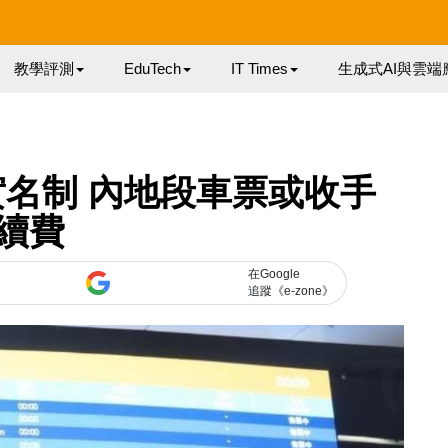
教學評測
EduTech
IT Times
生成式AI與雲端
名制 內地段車票或收手
續費
在Google
追蹤《e-zone》