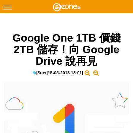
搜尋
Google One 1TB 價錢
Facebook
Instagram
2TB 儲存！向 Google
科技焦點
Drive 說再見
網絡生活
遊戲動漫
|
Suet
|
15-05-2018 13:01
|
教學評測
EduTech
IT Times
生成式AI與雲端應用
Enterprise Digital Transformation