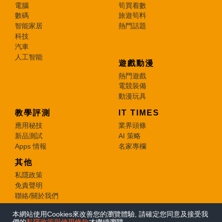
電腦
筍買着數
數碼
旅遊筍料
智能家居
熱門話題
科技
汽車
人工智能
遊戲動漫
熱門遊戲
電競裝備
動漫玩具
教學評測
IT TIMES
應用秘技
業界頭條
新品測試
AI 策略
Apps 情報
名家專欄
其他
私隱政策
免責聲明
聯絡/關於我們
本網站使用Cookies來改善您的瀏覽體驗, 請確定您同意及接受我
© 2026 e-zone. All Rights Reserved.