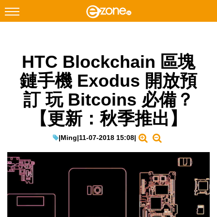
搜尋
HTC Blockchain 區塊
Facebook
Instagram
鏈手機 Exodus 開放預
科技焦點
訂 玩 Bitcoins 必備？
網絡生活
【更新：秋季推出】
遊戲動漫
教學評測
|
Ming
|
11-07-2018 15:08
|
EduTech
IT Times
生成式AI與雲端應用
Enterprise Digital Transformation