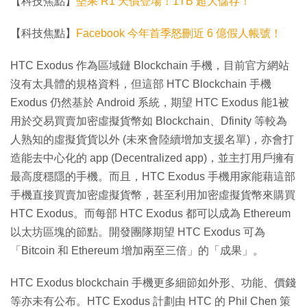
【科技焦點】
堅果 R1 天價登場！1TB 超大儲存！
【科技焦點】
Facebook 今年首季怒刪近 6 億假人帳號！
HTC Exodus 作為區域鏈 Blockchain 手機，目前官方網站
沒有太具體的規格資料，但這部 HTC Blockchain 手機
Exodus 仍然基於 Android 系統，期望 HTC Exodus 能1被
用於交易買賣加密虛擬貨幣如 Blockchain、Dfinity 等較為
人熟知的虛擬貨貨以外 (未來會陸續增加支援名單)，亦會打
造能去中心化的 app (Decentralized app)，並主打用戶擁有
最高度穩隱的手機。而且，HTC Exodus 手機用家能藉這部
手機直接買賣加密虛擬貨幣，甚至利用加密虛擬貨幣來購買
HTC Exodus。而每部 HTC Exodus 都可以成為 Ethereum
以太坊區塊的節點。開發團隊期望 HTC Exodus 可為
「Bitcoin 和 Ethereum 增加兩至三倍」的「成果」。
HTC Exodus blockchain 手機更多細節如外形、功能、價錢
等亦未有公布。HTC Exodus 計劃由 HTC 的 Phil Chen 策