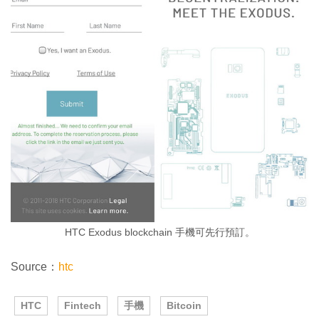
HTC Exodus blockchain 手機可先行預訂。
Source：
htc
HTC
Fintech
手機
Bitcoin