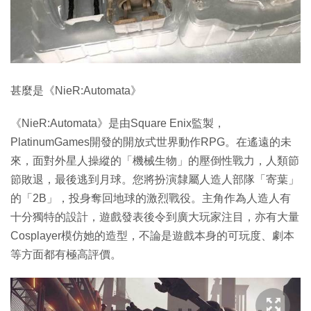
甚麼是《NieR:Automata》
《NieR:Automata》是由Square Enix監製，
PlatinumGames開發的開放式世界動作RPG。在遙遠的未
來，面對外星人操縱的「機械生物」的壓倒性戰力，人類節
節敗退，最後逃到月球。您將扮演隸屬人造人部隊「寄葉」
的「2B」，投身奪回地球的激烈戰役。主角作為人造人有
十分獨特的設計，遊戲發表後令到廣大玩家注目，亦有大量
Cosplayer模仿她的造型，不論是遊戲本身的可玩度、劇本
等方面都有極高評價。