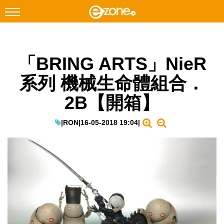
搜尋
「BRING ARTS」NieR
Facebook
Instagram
系列 機械生命體組合．
科技焦點
2B【開箱】
網絡生活
遊戲動漫
|
RON
|
16-05-2018 19:04
|
教學評測
EduTech
IT Times
生成式AI與雲端應用
Enterprise Digital Transformation