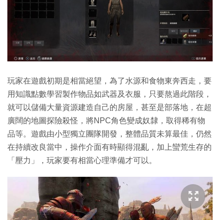
玩家在遊戲初期是相當絕望，為了水源和食物東奔西走，要
用知識點數學習製作物品如武器及衣服，只要熬過此階段，
就可以儲備大量資源建造自己的房屋，甚至是部落地，在超
廣闊的地圖探險殺怪，將NPC角色變成奴隸，取得稀有物
品等。遊戲由小型獨立團隊開發，整體品質未算最佳，仍然
在持續改良當中，操作介面有時顯得混亂，加上蠻荒生存的
「壓力」，玩家要有相當心理準備才可以。