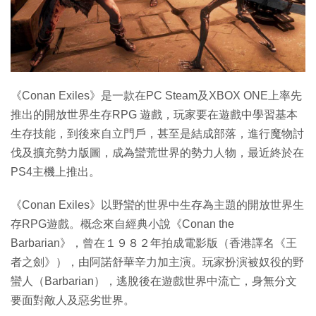
特集
《Conan Exiles》是一款在PC Steam及XBOX ONE上率先
推出的開放世界生存RPG 遊戲，玩家要在遊戲中學習基本
生存技能，到後來自立門戶，甚至是結成部落，進行魔物討
伐及擴充勢力版圖，成為蠻荒世界的勢力人物，最近終於在
PS4主機上推出。
《Conan Exiles》以野蠻的世界中生存為主題的開放世界生
存RPG遊戲。概念來自經典小說《Conan the
Barbarian》，曾在１９８２年拍成電影版（香港譯名《王
者之劍》），由阿諾舒華辛力加主演。玩家扮演被奴役的野
蠻人（Barbarian），逃脫後在遊戲世界中流亡，身無分文
要面對敵人及惡劣世界。