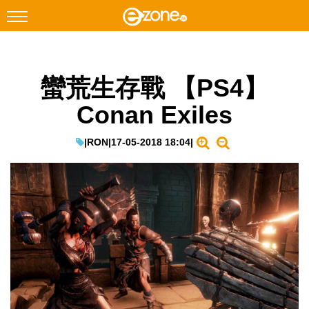
搜尋
蠻荒生存戰 【PS4】
Facebook
Instagram
Conan Exiles
科技焦點
網絡生活
|
RON
|
17-05-2018 18:04
|
遊戲動漫
教學評測
EduTech
IT Times
生成式AI與雲端應用
Enterprise Digital Transformation