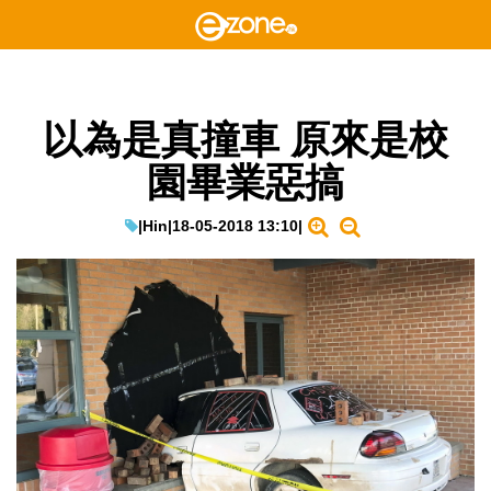
以為是真撞車 原來是校
園畢業惡搞
|
Hin
|
18-05-2018 13:10
|