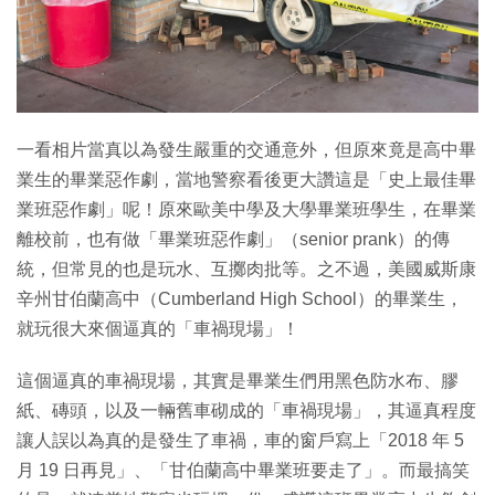
一看相片當真以為發生嚴重的交通意外，但原來竟是高中畢
業生的畢業惡作劇，當地警察看後更大讚這是「史上最佳畢
業班惡作劇」呢！原來歐美中學及大學畢業班學生，在畢業
離校前，也有做「畢業班惡作劇」（senior prank）的傳
統，但常見的也是玩水、互擲肉批等。之不過，美國威斯康
辛州甘伯蘭高中（Cumberland High School）的畢業生，
就玩很大來個逼真的「車禍現場」！
這個逼真的車禍現場，其實是畢業生們用黑色防水布、膠
紙、磚頭，以及一輛舊車砌成的「車禍現場」，其逼真程度
讓人誤以為真的是發生了車禍，車的窗戶寫上「2018 年 5
月 19 日再見」、「甘伯蘭高中畢業班要走了」。而最搞笑