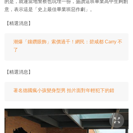
的是，就連當地警察也玩埋一份，盛讚這班畢業高中生夠創
意，表示這是「史上最佳畢業班惡作劇」。
【精選消息】
潮爆「鑲鑽眼飾」索價過千！網民：碧咸都 Carry 不
了
【精選消息】
著名德國瘋小孩變身型男 拍片面對年輕犯下的錯