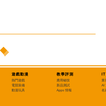
遊戲動漫
教學評測
I
熱門遊戲
應用秘技
業
電競裝備
新品測試
AI
動漫玩具
Apps 情報
名