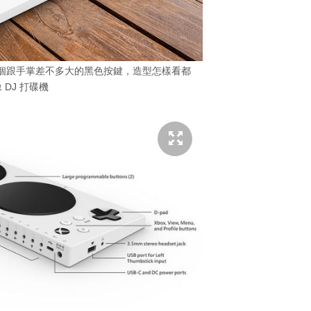
ller」有兩個跟手掌差不多大的黑色按鍵，造型怎樣看都
 DJ 打碟機