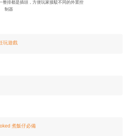
ller」後方一整排都是插頭，方便玩家接駁不同的外置控
制器
卡任玩遊戲
cooked 煮飯仔必備