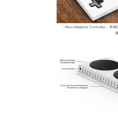
「Xbox Adaptive Contro
像