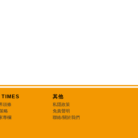
T TIMES
其他
界頭條
私隱政策
 策略
免責聲明
家專欄
聯絡/關於我們