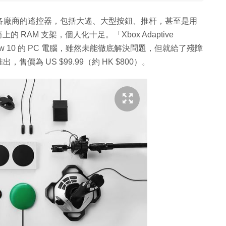
ler」能連接各廠商的遙控器，包括大遙、大型按鈕、推杆，甚至是用
的 RAM 支架，個人化十足。「Xbox Adaptive
Window 10 的 PC 電腦，雖然未能徹底解決問題，但就給了殘障
為 US $99.99（約 HK $800）。