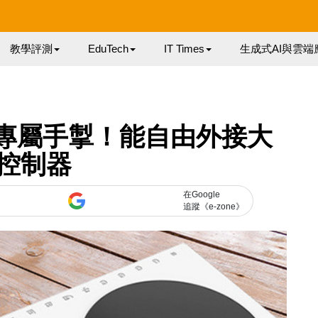
教學評測
EduTech
IT Times
生成式AI與雲端
製專屬手掣！能自由外接大
控制器
在Google
追蹤《e-zone》