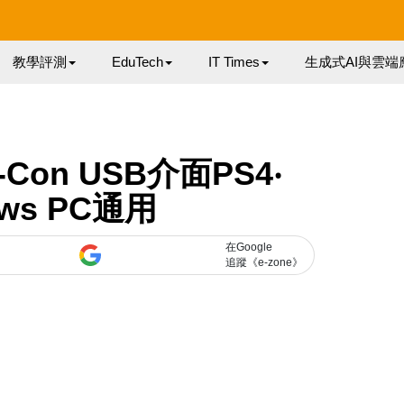
教學評測
EduTech
IT Times
生成式AI與雲端
-Con USB介面PS4‧
ows PC通用
在Google
追蹤《e-zone》