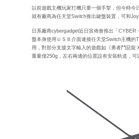
以前遊戲主機玩家打機只要一個手掣，但今時今
就有廠商為任天堂Switch推出鍵盤裝置，可和Joy
日系廠商cybergadget近日宣佈會推出「CYBER・US
盤本身使用ＵＳＢ介面連接任天堂Switch主機的T
用，對部分支援文字輸入的遊戲如《勇者鬥惡龍
重量僅250g，左右兩邊的位置設有安裝軌道，可以把