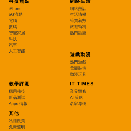
科技焦點
網絡生活
iPhone
網絡熱話
5G流動
生活情報
電腦
筍買着數
數碼
旅遊筍料
智能家居
熱門話題
科技
汽車
人工智能
遊戲動漫
熱門遊戲
電競裝備
動漫玩具
教學評測
IT TIMES
應用秘技
業界頭條
新品測試
AI 策略
Apps 情報
名家專欄
其他
私隱政策
免責聲明