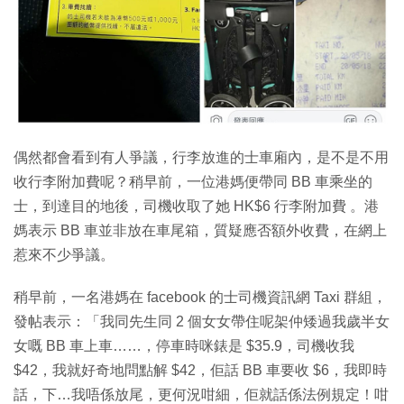
特集
偶然都會看到有人爭議，行李放進的士車廂內，是不是不用
收行李附加費呢？稍早前，一位港媽便帶同 BB 車乘坐的
士，到達目的地後，司機收取了她 HK$6 行李附加費 。港
媽表示 BB 車並非放在車尾箱，質疑應否額外收費，在網上
惹來不少爭議。
稍早前，一名港媽在 facebook 的士司機資訊網 Taxi 群組，
發帖表示：「我同先生同 2 個女女帶住呢架仲矮過我歲半女
女嘅 BB 車上車……，停車時咪錶是 $35.9，司機收我
$42，我就好奇地問點解 $42，佢話 BB 車要收 $6，我即時
話，下…我唔係放尾，更何況咁細，佢就話係法例規定！咁