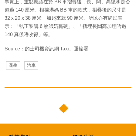
事實上，重點應該在於 BB 車摺疊後，長、闊、高總和是否
超過 140 厘米。根據港媽 BB 車的款式，摺疊後的尺寸是
32 x 20 x 38 厘米，加起來就 90 厘米。所以亦有網民表
示：「執正黎講 6 蚊師奶贏硬」、「摺埋長闊高加埋唔過
140 真係唔收得」等。
Source：的士司機資訊網 Taxi、運輸署
花生
汽車