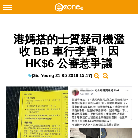
搜尋
港媽搭的士質疑司機濫
Facebook
Instagram
收 BB 車行李費！因
科技焦點
HK$6 公審惹爭議
網絡生活
遊戲動漫
|
Siu Yeung
|
21-05-2018 15:17
|
教學評測
EduTech
IT Times
生成式AI與雲端應用
Enterprise Digital Transformation