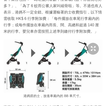
多？」、「為了 6 蚊而公審人家叫縮骨啦」等。不過也有人
表示，港媽不一定全錯。根據運輸署的士收費指引，以下情
需收取 HK$ 6 行李附加費：「每件擺放在車尾行李廂內的
行李；或每件擺放在車廂內而長、闊、高總和超過 140 厘
米的行李。嬰兒車亦需按照上述準則繳付行李附加費。」
港媽搭的士，放進車廂內的 BB 車尺寸。