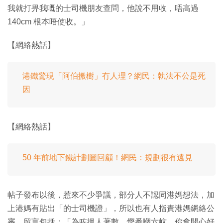
我就打畀我嘅的士司機朋友查問，他說不用收，唔高過
140cm 根本唔使收。」
【網絡熱話】
港鐵驚現「阿伯搬樹」冇人理？網民：執法不公是死
因
【網絡熱話】
50 年前地下鐵計劃圖回顧！網民：規劃很有遠見
帖子發布以後，惹來不少爭議，部分人不認同港媽想法，加
上港媽有貼出「的士司機證」，所以也有人指責港媽網絡公
審，留言包括：「為咗搵人著數，慳番嗰六蚊，你會開心好