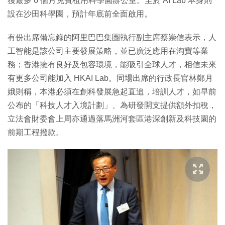
獲最多 6 個月免費租用科學園辦公室。至於 AI Lab 本身則
設在沙田科學園，預計年底前全面啟用。
有份出席備忘錄的阿里巴巴集團執行副主席蔡崇信表示，人
工智能是該公司主要發展策略，並已廣泛應用在淘寶等業
務；香港擁有良好及包容環境，能吸引全球人才，相信未來
有更多公司能加入 HKAI Lab。同場出席的行政長官林鄭月
娥則稱，本港必須在創科發展急起直追，培訓人才，如早前
公布的「科技人才入境計劃」、為研發開支提供額外扣稅，
立法會財委會上周亦通過落馬洲河套區港深創新及科技園的
前期工程撥款。