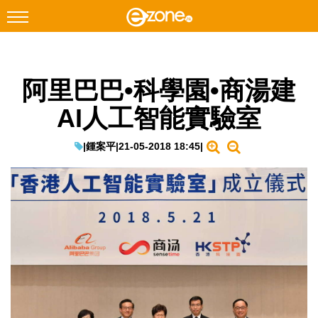
搜尋
阿里巴巴•科學園•商湯建
Facebook
Instagram
AI人工智能實驗室
科技焦點
網絡生活
|
鍾案平
|
21-05-2018 18:45
|
遊戲動漫
教學評測
EduTech
IT Times
生成式AI與雲端應用
Enterprise Digital Transformation