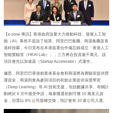
特集
【e-zone 專訊】香港政府說要大力推動科技、發展人工智
能（AI）果然不是說了就算。阿里巴巴集團、商湯集團及香
港科技園，今日宣布在本港簽署合作備忘錄成立「香港人工
智能實驗室（HKAI Lab）」，三方將合投資逾千萬元。該
項目會先以加速器（Startup Accelerator）式運作。
據悉，阿里巴巴香港創業者基金會和商湯將為實驗室提供營
運資金，商湯則會為參與項目的初創企業提供深度學習
（Deep Learning）等 AI 技術支援，包括數據共享。有關計
劃將於 6 月中接受申請，每家獲選初創可獲 10 萬美元資
金，但需以 6% 公司股權交換，預計會有 10 家公司入選。