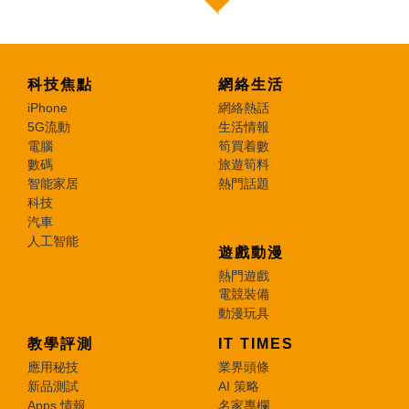
科技焦點
網絡生活
iPhone
網絡熱話
5G流動
生活情報
電腦
筍買着數
數碼
旅遊筍料
智能家居
熱門話題
科技
汽車
人工智能
遊戲動漫
熱門遊戲
電競裝備
動漫玩具
教學評測
IT TIMES
應用秘技
業界頭條
新品測試
AI 策略
Apps 情報
名家專欄