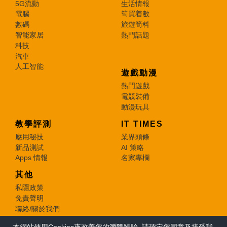
5G流動
生活情報
電腦
筍買着數
數碼
旅遊筍料
智能家居
熱門話題
科技
汽車
人工智能
遊戲動漫
熱門遊戲
電競裝備
動漫玩具
教學評測
IT TIMES
應用秘技
業界頭條
新品測試
AI 策略
Apps 情報
名家專欄
其他
私隱政策
免責聲明
聯絡/關於我們