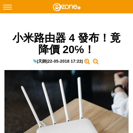
搜尋
小米路由器 4 發布！竟
Facebook
Instagram
降價 20℅！
科技焦點
網絡生活
|
天師
|
22-05-2018 17:22
|
遊戲動漫
教學評測
EduTech
IT Times
生成式AI與雲端應用
Enterprise Digital Transformation