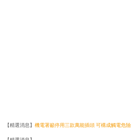
【精選消息】
機電署籲停用三款萬能插頭 可構成觸電危險
【精選消息】