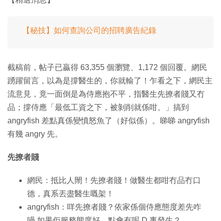
【秘技】如何查詢公司的招聘廣告紀錄
截稿前，帖子已贏得 63,355 個瀏覽、1,172 個回覆。網民
踴躍留言，以為是撐醫生的，你就輸了！乍看之下，網民主
流意見，竟一面倒是為侍應抱不平，指醫生先撩者賤又冇
品；撐侍應「最低工資之下，被剝削就係咁。」搞到
angryfish 差點真係變憤怒魚了（好似係）。睇睇 angryfish
有幾 angry 先。
先撩者賤
網民：抵比人閙！先撩者賤！做醫生都咁冇品冇口
德，真系丟盡醫生嘅架！
angryfish：咩先撩者賤？依家係個侍應態度差先咋
喎 如果佢服務態度好，點會有呢 D 事發生？