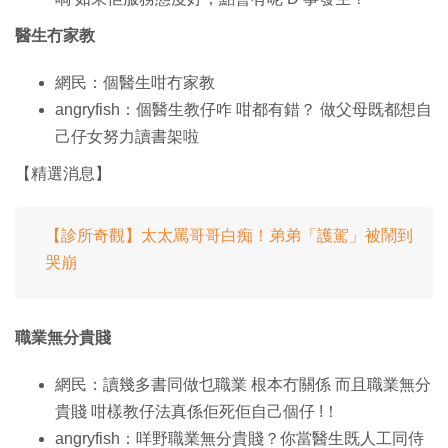
醫生冇家教
網民：個醫生咁冇家教
angryfish：個醫生教仔咋 咁都有錯？ 做父母既都想自
己仔女努力讀書架啦
【精選消息】
【診所奇觀】太太罵哥哥白痴！弟弟「護駕」被鬧到
哭崩
職業無分貴賤
網民：讀幾多書同做乜職業 根本冇關係 而且職業無分
貴賤 咁樣教仔法真係佢死佢自己個仔 !！
angryfish：咩野職業無分貴賤？你當醫生既人工同侍