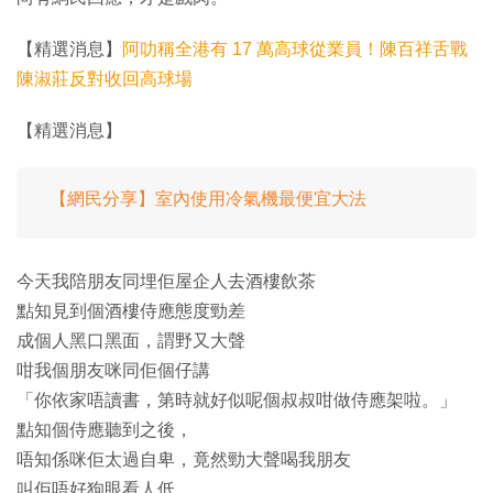
【精選消息】
阿叻稱全港有 17 萬高球從業員！陳百祥舌戰
陳淑莊反對收回高球場
【精選消息】
【網民分享】室內使用冷氣機最便宜大法
今天我陪朋友同埋佢屋企人去酒樓飲茶
點知見到個酒樓侍應態度勁差
成個人黑口黑面，謂野又大聲
咁我個朋友咪同佢個仔講
「你依家唔讀書，第時就好似呢個叔叔咁做侍應架啦。」
點知個侍應聽到之後，
唔知係咪佢太過自卑，竟然勁大聲喝我朋友
叫佢唔好狗眼看人低