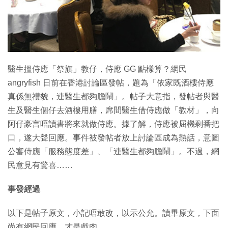
特集
醫生搵侍應「祭旗」教仔，侍應 GG 點樣算？網民
angryfish 日前在香港討論區發帖，題為「依家既酒樓侍應
真係無禮貌，連醫生都夠膽鬧」。帖子大意指，發帖者與醫
生及醫生個仔去酒樓用膳，席間醫生借侍應做「教材」，向
阿仔豪言唔讀書將來就做侍應。據了解，侍應被屈機剩番把
口，遂大聲回應。事件被發帖者放上討論區成為熱話，意圖
公審侍應「服務態度差」、「連醫生都夠膽鬧」。不過，網
民意見有驚喜……
事發經過
以下是帖子原文，小記唔敢改，以示公允。讀畢原文，下面
尚有網民回應，才是戲肉。