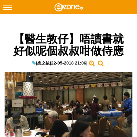
搜尋
【醫生教仔】唔讀書就
Facebook
Instagram
好似呢個叔叔咁做侍應
科技焦點
網絡生活
|
柔之拔
|
22-05-2018 21:06
|
遊戲動漫
教學評測
EduTech
IT Times
生成式AI與雲端應用
Enterprise Digital Transformation