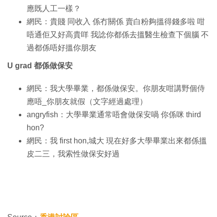
應既人工一樣？
網民：貴賤 同收入 係冇關係 賣白粉夠搵得錢多啦 咁
唔通佢又好高貴咩 我諗你都係去搵醫生檢查下個腦 不
過都係唔好搵你朋友
U grad 都係做保安
網民：我大學畢業，都係做保安。你朋友咁講野個侍
應唔_你朋友就假（文字經過處理）
angryfish：大學畢業通常唔會做保安喎 你係咪 third
hon?
網民：我 first hon,城大 現在好多大學畢業出來都係搵
皮二三，我索性做保安好過