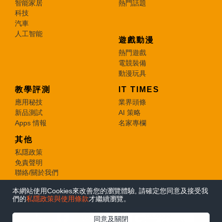
智能家居
熱門話題
科技
汽車
人工智能
遊戲動漫
熱門遊戲
電競裝備
動漫玩具
教學評測
IT TIMES
應用秘技
業界頭條
新品測試
AI 策略
Apps 情報
名家專欄
其他
私隱政策
免責聲明
聯絡/關於我們
本網站使用Cookies來改善您的瀏覽體驗, 請確定您同意及接受我
© 2026 e-zone. All Rights Reserved.
們的
私隱政策與使用條款
才繼續瀏覽。
在Google
同意及關閉
追蹤《e-zone》