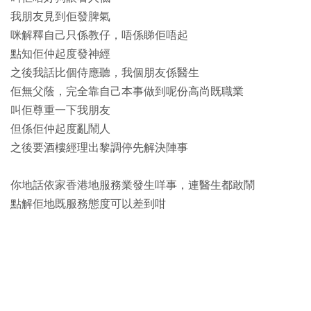
我朋友見到佢發脾氣
咪解釋自己只係教仔，唔係睇佢唔起
點知佢仲起度發神經
之後我話比個侍應聽，我個朋友係醫生
佢無父蔭，完全靠自己本事做到呢份高尚既職業
叫佢尊重一下我朋友
但係佢仲起度亂鬧人
之後要酒樓經理出黎調停先解決陣事
你地話依家香港地服務業發生咩事，連醫生都敢鬧
點解佢地既服務態度可以差到咁