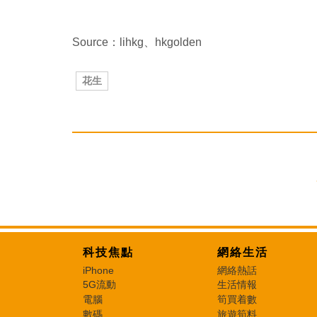
Source：lihkg、hkgolden
花生
科技焦點
網絡生活
iPhone
網絡熱話
5G流動
生活情報
電腦
筍買着數
數碼
旅遊筍料