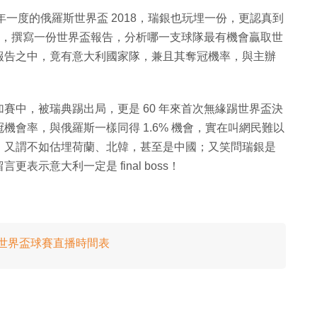
年一度的俄羅斯世界盃 2018，瑞銀也玩埋一份，更認真到
分析，撰寫一份世界盃報告，分析哪一支球隊最有機會贏取世
報告之中，竟有意大利國家隊，兼且其奪冠機率，與主辦
賽中，被瑞典踢出局，更是 60 年來首次無緣踢世界盃決
會率，與俄羅斯一樣同得 1.6% 機會，實在叫網民難以
，又謂不如估埋荷蘭、北韓，甚至是中國；又笑問瑞銀是
示意大利一定是 final boss！
18 世界盃球賽直播時間表