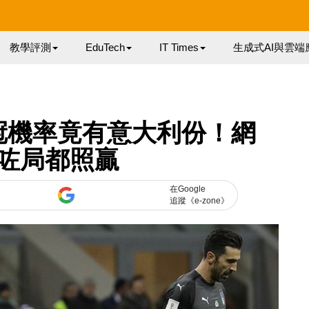
教學評測
EduTech
IT Times
生成式AI與雲端
冠機率竟有意大利份！網
咗局都照贏
在Google
追蹤《e-zone》