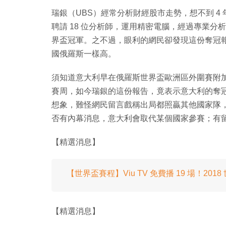
瑞銀（UBS）經常分析財經股市走勢，想不到 4 
聘請 18 位分析師，運用精密電腦，經過專業
界盃冠軍。之不過，眼利的網民卻發現這份奪冠
國俄羅斯一樣高。
須知道意大利早在俄羅斯世界盃歐洲區外圍賽附加
賽周，如今瑞銀的這份報告，竟表示意大利的奪冠機
想象，難怪網民留言戲稱出局都照贏其他國家隊
否有內幕消息，意大利會取代某個國家參賽；有留言更表
【精選消息】
【世界盃賽程】Viu TV 免費播 19 場！20
【精選消息】