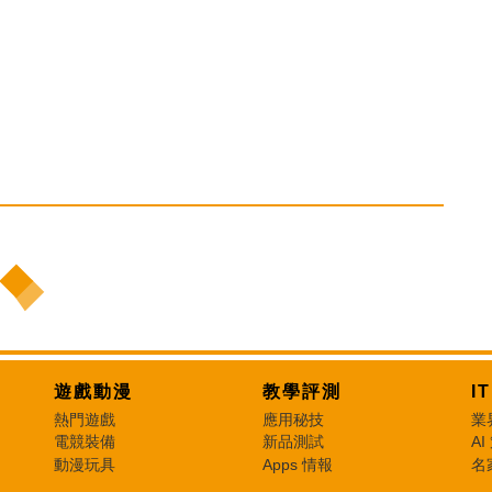
遊戲動漫
教學評測
I
熱門遊戲
應用秘技
業
電競裝備
新品測試
AI
動漫玩具
Apps 情報
名