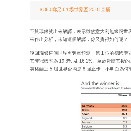
＄380 睇足 64 場世界盃 2018 直播
至於瑞銀就出來解譯，表示雖然意大利無緣踢世
來作出分析，未知這個解譯，你又覺得如何呢？
說回瑞銀這個世界盃奪軍預測，第 1 位的德國奪冠機
其奪冠機率為 19.8% 及 16.1%。至於緊隨其
英格蘭近 5 屆世界盃均是 8 強止步，不明白