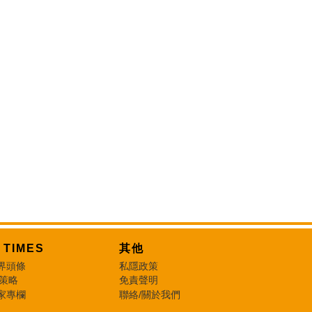
T TIMES
其他
界頭條
私隱政策
 策略
免責聲明
家專欄
聯絡/關於我們