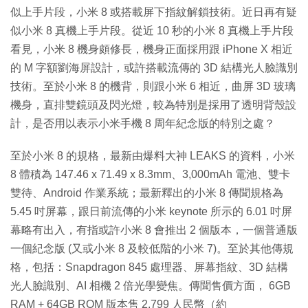
似上手片段，小米 8 或搭載屏下指紋解鎖技術。近日再有疑
似小米 8 真機上手片段。從近 10 秒的小米 8 真機上手片段
看見，小米 8 機身頗修長，機身正面採用跟 iPhone X 相近
的 M 字額劉海屏設計，或許搭載流傳的 3D 結構光人臉識別
技術。至於小米 8 的機背，則跟小米 6 相近，曲屏 3D 玻璃
機身，直排雙鏡頭及閃光燈，較為特別是採用了透明背殼設
計，是否用以表示小米手機 8 周年紀念版的特別之處？
至於小米 8 的規格，最新由爆料大神 LEAKS 的資料，小米
8 體積為 147.46 x 71.49 x 8.3mm、3,000mAh 電池、雙卡
雙待、Android 作業系統；最新釋出的小米 8 傳聞規格為
5.45 吋屏幕，跟日前流傳的小米 keynote 所示的 6.01 吋屏
幕略有出入，有指或許小米 8 會推出 2 個版本，一個普通版
一個紀念版 (又或小米 8 及較低階的小米 7)。至於其他傳規
格，包括：Snapdragon 845 處理器、屏幕指紋、3D 結構
光人臉識別、AI 相機 2 倍光學變焦。傳聞售價方面， 6GB
RAM + 64GB ROM 版本售 2,799 人民幣（約