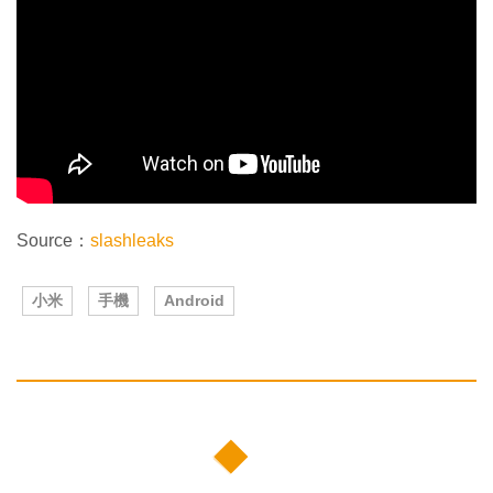
Source：
slashleaks
小米
手機
Android