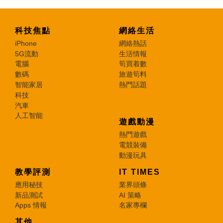
科技焦點
網絡生活
iPhone
網絡熱話
5G流動
生活情報
電腦
筍買着數
數碼
旅遊筍料
智能家居
熱門話題
科技
汽車
人工智能
遊戲動漫
熱門遊戲
電競裝備
動漫玩具
教學評測
IT TIMES
應用秘技
業界頭條
新品測試
AI 策略
Apps 情報
名家專欄
其他