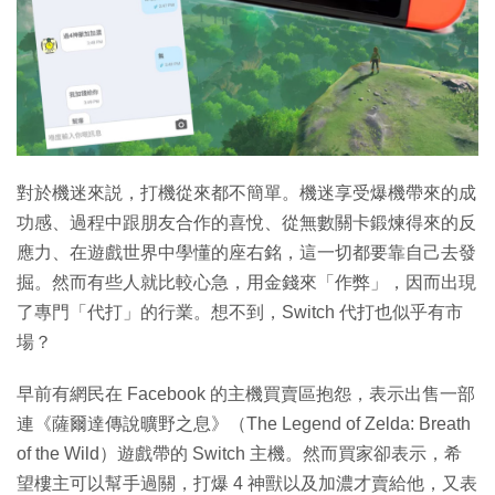
特集
對於機迷來説，打機從來都不簡單。機迷享受爆機帶來的成
功感、過程中跟朋友合作的喜悅、從無數關卡鍛煉得來的反
應力、在遊戲世界中學懂的座右銘，這一切都要靠自己去發
掘。然而有些人就比較心急，用金錢來「作弊」，因而出現
了專門「代打」的行業。想不到，Switch 代打也似乎有市
場？
早前有網民在 Facebook 的主機買賣區抱怨，表示出售一部
連《薩爾達傳說曠野之息》（The Legend of Zelda: Breath
of the Wild）遊戲帶的 Switch 主機。然而買家卻表示，希
望樓主可以幫手過關，打爆 4 神獸以及加濃才賣給他，又表