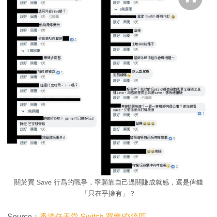
關於買 Save 行爲的戰爭，寧願靠自己過關賺成就感，還是俾錢
「只在乎擁有」？
Source：
香港任天堂 Switch 買賣/交流區