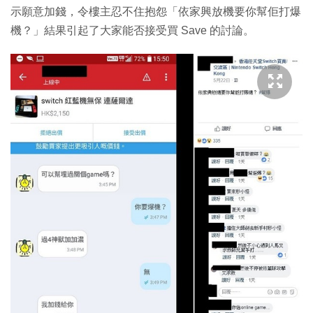
示願意加錢，令樓主忍不住抱怨「依家興放機要你幫佢打爆
機？」結果引起了大家能否接受買 Save 的討論。