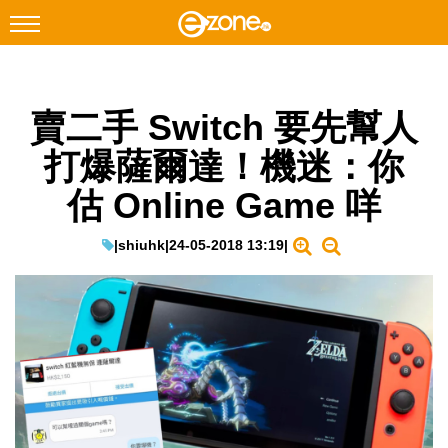
搜尋
賣二手 Switch 要先幫人
Facebook
Instagram
打爆薩爾達！機迷：你
科技焦點
估 Online Game 咩
網絡生活
遊戲動漫
|
shiuhk
|
24-05-2018 13:19
|
教學評測
EduTech
IT Times
生成式AI與雲端應用
Enterprise Digital Transformation