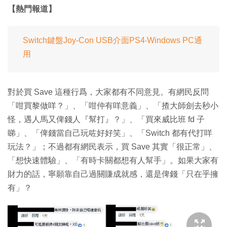
【熱門報道】
Switch鍵盤Joy-Con USB介面PS4‧Windows PC通
用
對於買 Save 這種行爲，大家都有不同意見。有網民反問
「咁買黎做咩？」、「咁仲有咩意義」、「揸大師劍去秒小
怪，遇人馬又俾錢人『幫打』？」、「買來威比班 fd 子
睇」、「俾錢當自己玩咗好好笑」、「Switch 都有代打咩
玩法？」；不過都有網民表示，買 Save 其實「很正常」、
「想快速體驗」、「有時卡關都想有人幫手」。如果大家有
財力的話，寧願靠自己過關賺成就感，還是俾錢「只在乎擁
有」？