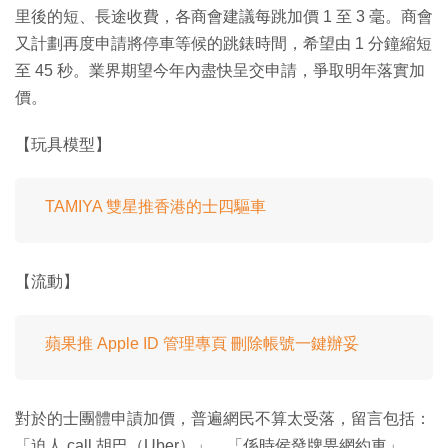
里後的短、長途收費，各商會建議每跳加價 1 至 3 毫。商會
又計劃再度申請將停車等候的跳錶時間，希望由 1 分鐘縮短
至 45 秒。業界期望今年內盡快呈交申請，爭取明年落實加
價。
【玩具模型】
TAMIYA 雙星推香港的士四驅車
【流動】
蘋果推 Apple ID 管理專頁 刪除帳號一鍵辦妥
對於的士團體申謮加價，普遍網民不算太受落，留言包括：
「迫人 call 胡巴（Uber）」、「係時侯發牌畀網約車」、