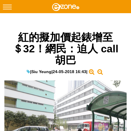
搜尋
紅的擬加價起錶增至
Facebook
Instagram
＄32！網民：迫人 call
科技焦點
胡巴
網絡生活
遊戲動漫
|
Siu Yeung
|
24-05-2018 16:43
|
教學評測
EduTech
IT Times
生成式AI與雲端應用
Enterprise Digital Transformation