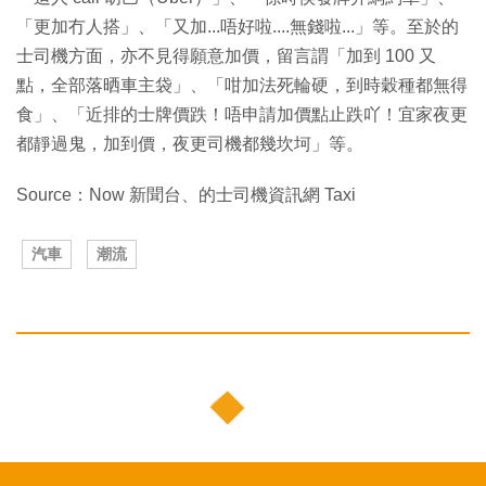
「更加冇人搭」、「又加...唔好啦....無錢啦...」等。至於的
士司機方面，亦不見得願意加價，留言謂「加到 100 又
點，全部落晒車主袋」、「咁加法死輪硬，到時穀種都無得
食」、「近排的士牌價跌！唔申請加價點止跌吖！宜家夜更
都靜過鬼，加到價，夜更司機都幾坎坷」等。
Source：Now 新聞台、的士司機資訊網 Taxi
汽車
潮流