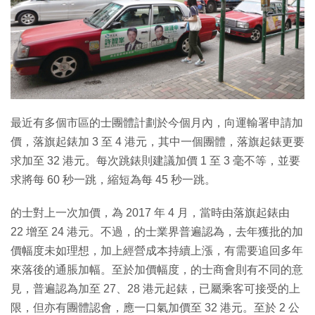
特集
最近有多個市區的士團體計劃於今個月內，向運輸署申請加
價，落旗起錶加 3 至 4 港元，其中一個團體，落旗起錶更要
求加至 32 港元。每次跳錶則建議加價 1 至 3 毫不等，並要
求將每 60 秒一跳，縮短為每 45 秒一跳。
的士對上一次加價，為 2017 年 4 月，當時由落旗起錶由
22 增至 24 港元。不過，的士業界普遍認為，去年獲批的加
價幅度未如理想，加上經營成本持續上漲，有需要追回多年
來落後的通脹加幅。至於加價幅度，的士商會則有不同的意
見，普遍認為加至 27、28 港元起錶，已屬乘客可接受的上
限，但亦有團體認會，應一口氣加價至 32 港元。至於 2 公