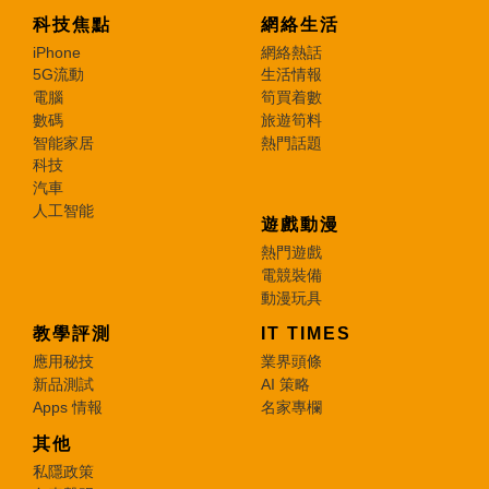
科技焦點
網絡生活
iPhone
網絡熱話
5G流動
生活情報
電腦
筍買着數
數碼
旅遊筍料
智能家居
熱門話題
科技
汽車
人工智能
遊戲動漫
熱門遊戲
電競裝備
動漫玩具
教學評測
IT TIMES
應用秘技
業界頭條
新品測試
AI 策略
Apps 情報
名家專欄
其他
私隱政策