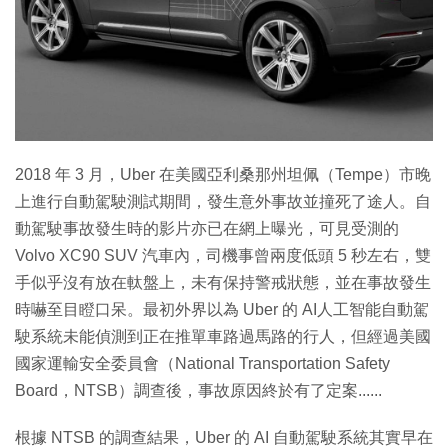
特集
2018 年 3 月，Uber 在美國亞利桑那州坦佩（Tempe）市晚
上進行自動駕駛測試期間，發生意外事故並撞死了途人。自
動駕駛事故發生時的影片亦已在網上曝光，可見受測的
Volvo XC90 SUV 汽車內，司機事曾兩度低頭 5 秒左右，雙
手似乎沒有放在軚盤上，未有保持警戒狀態，並在事故發生
時嚇至目瞪口呆。最初外界以為 Uber 的 AI人工智能自動駕
駛系統未能偵測到正在推單車路過馬路的行人，但經過美國
國家運輸安全委員會（National Transportation Safety
Board，NTSB）調查後，事故原因終於有了定案......
根據 NTSB 的調查結果，Uber 的 AI 自動駕駛系統其實早在