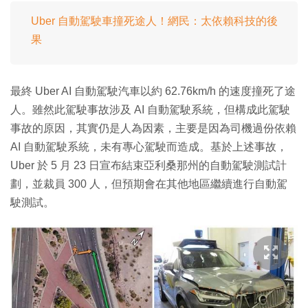
Uber 自動駕駛車撞死途人！網民：太依賴科技的後
果
最終 Uber AI 自動駕駛汽車以約 62.76km/h 的速度撞死了途
人。雖然此駕駛事故涉及 AI 自動駕駛系統，但構成此駕駛
事故的原因，其實仍是人為因素，主要是因為司機過份依賴
AI 自動駕駛系統，未有專心駕駛而造成。基於上述事故，
Uber 於 5 月 23 日宣布結束亞利桑那州的自動駕駛測試計
劃，並裁員 300 人，但預期會在其他地區繼續進行自動駕
駛測試。