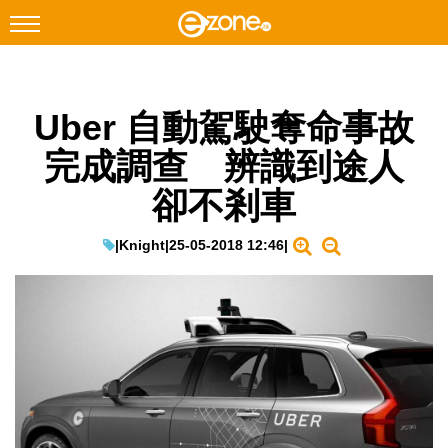
搜尋
Uber 自動駕駛奪命事故
Facebook
Instagram
完成調查 辨識到途人
科技焦點
卻不剎車
網絡生活
遊戲動漫
|
Knight
|
25-05-2018 12:46
|
教學評測
EduTech
IT Times
生成式AI與雲端應用
Enterprise Digital Transformation