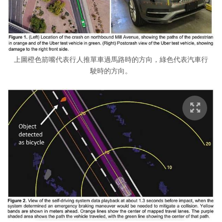
上圖橙色箭嘴代表行人推單車過馬路時的方向，綠色代表汽車行
駛時的方向。