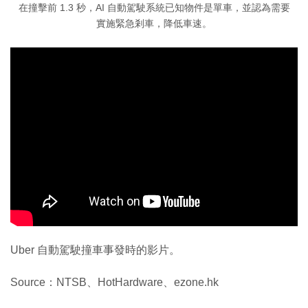
在撞擊前 1.3 秒，AI 自動駕駛系統已知物件是單車，並認為需要
實施緊急剎車，降低車速。
Uber 自動駕駛撞車事發時的影片。
Source：NTSB、HotHardware、ezone.hk